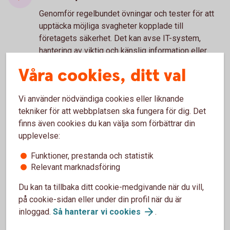
Genomför regelbundet övningar och tester för att
upptäcka möjliga svagheter kopplade till
företagets säkerhet. Det kan avse IT-system,
hantering av viktig och känslig information eller
risker kopplat till medarbetare
Våra cookies, ditt val
Träna medarbetarna
Vi använder nödvändiga cookies eller liknande
Utbilda dina medarbetare regelbundet i era
tekniker för att webbplatsen ska fungera för dig. Det
kontrollprocesser. Både för att alla ska veta hur de
finns även cookies du kan välja som förbättrar din
ska agera i vissa situationer, och risker de bör vara
upplevelse:
extra uppmärksamma på. Särskilt om de innehar
känsliga positioner med större befogenhet. Till
Funktioner, prestanda och statistik
exempel Ekonomi- eller IT-personal.
Relevant marknadsföring
Om det ändå händer - spara
Du kan ta tillbaka ditt cookie-medgivande när du vill,
underlag
på cookie-sidan eller under din profil när du är
inloggad.
Så hanterar vi
cookies
.
Om företaget trots allt blir utsatt, kontakta
omgående banken och informera vad som hänt.