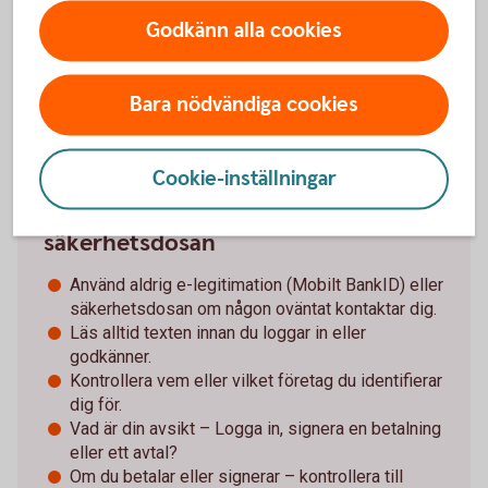
Särskilt om det försvunnit pengar. Spara och
Godkänn alla cookies
dokumentera så mycket information som möjligt
för att kunna överlämna till brottsutredande
myndigheter i jakten på förövarna.
Bara nödvändiga cookies
Cookie-inställningar
Tips för Mobilt BankID och
säkerhetsdosan
Använd aldrig e-legitimation (Mobilt BankID) eller
säkerhetsdosan om någon oväntat kontaktar dig.
Läs alltid texten innan du loggar in eller
godkänner.
Kontrollera vem eller vilket företag du identifierar
dig för.
Vad är din avsikt – Logga in, signera en betalning
eller ett avtal?
Om du betalar eller signerar – kontrollera till