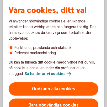
Våra cookies, ditt val
Vi använder nödvändiga cookies eller liknande
tekniker för att webbplatsen ska fungera för dig. Det
finns även cookies du kan välja som förbättrar din
upplevelse:
Viktig information
Funktioner, prestanda och statistik
Bankgironummer och Plusgironummer kommer
Relevant marknadsföring
att finnas kvar
OCR som fakturareferens kvarstår
Du kan ta tillbaka ditt cookie-medgivande när du vill,
Det blir obligatoriskt att ange
på cookie-sidan eller under din profil när du är
betalningsmottagarens namn vid
inloggad.
Så hanterar vi
cookies
.
kontoöverföringar, löneutbetalningar och vid
bankgiro- och plusgirobetalning
Godkänn alla cookies
Fler viktiga
Bara nödvändiga cookies