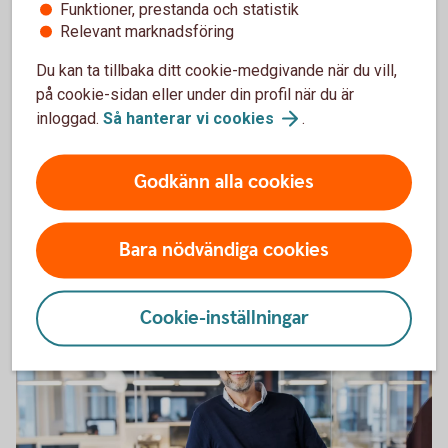
Funktioner, prestanda och statistik
Relevant marknadsföring
Du kan ta tillbaka ditt cookie-medgivande när du vill,
på cookie-sidan eller under din profil när du är
inloggad.
Så hanterar vi
cookies
.
1300384621
Payment Talks
Godkänn alla cookies
Sändes 2 juni
Bara nödvändiga cookies
Ta del av webbinariet Payment Talks i
efterhand
Cookie-inställningar