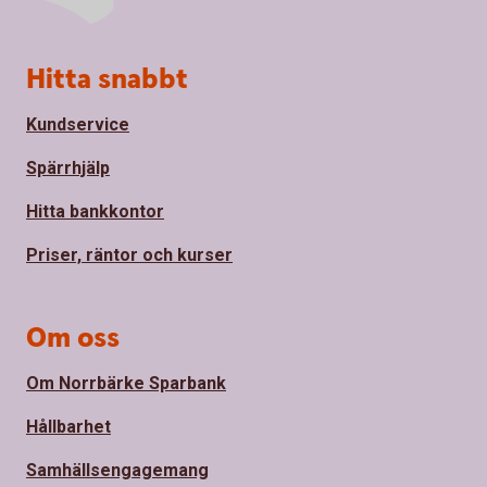
Sidfot
Hitta snabbt
Kundservice
Spärrhjälp
Hitta bankkontor
Priser, räntor och kurser
Om oss
Om Norrbärke Sparbank
Hållbarhet
Samhällsengagemang