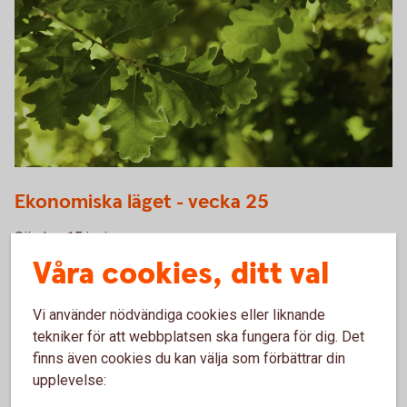
Oakleaves 0544
Ekonomiska läget - vecka 25
Sändes 15 juni
Våra cookies, ditt val
Ta del av webbinariet Ekonomiska läget i
efterhand
Vi använder nödvändiga cookies eller liknande
tekniker för att webbplatsen ska fungera för dig. Det
finns även cookies du kan välja som förbättrar din
upplevelse: