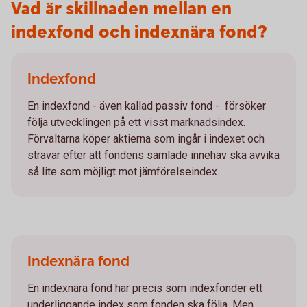
Vad är skillnaden mellan en
indexfond och indexnära fond?
Indexfond
En indexfond - även kallad passiv fond - försöker
följa utvecklingen på ett visst marknadsindex.
Förvaltarna köper aktierna som ingår i indexet och
strävar efter att fondens samlade innehav ska avvika
så lite som möjligt mot jämförelseindex.
Indexnära fond
En indexnära fond har precis som indexfonder ett
underliggande index som fonden ska följa. Men