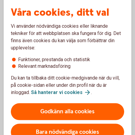
tydligt klimatfokus genom att de förvaltas i linje med
Våra cookies, ditt val
Parisavtalet, vilket bland annat innebär att bolag med
låga utsläpp av växthusgaser premieras. Det finns
Vi använder nödvändiga cookies eller liknande
sex olika fonder med olika inriktningar.
tekniker för att webbplatsen ska fungera för dig. Det
Access Edge USA
finns även cookies du kan välja som förbättrar din
Access Edge Global
upplevelse:
Access Edge Europe
Access Edge Japan
Funktioner, prestanda och statistik
Access Edge Sweden
Relevant marknadsföring
Access Edge Emerging Markets
Du kan ta tillbaka ditt cookie-medgivande när du vill,
på cookie-sidan eller under din profil när du är
Swedbank Robur Access Edge – se
inloggad.
Så hanterar vi
cookies
.
utveckling
Godkänn alla cookies
Indexfonder och indexnära fonder
Bara nödvändiga cookies