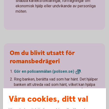
snabba kärleksförklaringar, förfrågningar om
ekonomisk hjälp eller undvikande av personliga
möten.
Om du blivit utsatt för
romansbedrägeri
Gör en polisanmälan
(polisen.se)
.
Ring banken, berätta vad som har hänt. Det hjälper
banken att utreda vad som hänt, vilket kan hjälpa
andra som annars riskerar att drabbas på liknande
sätt.
Kontakta oss på
banken
Våra cookies, ditt val
Avbryt all kontakt, även med personer som påstår att
de kan hjälpa dig att få tillbaka pengarna.