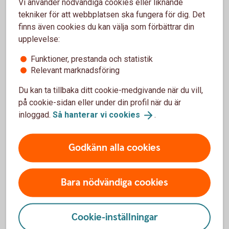
Vi använder nödvändiga cookies eller liknande
Ta hjälp av din omgivning, eller kontakta
tekniker för att webbplatsen ska fungera för dig. Det
Brottsofferjouren där du bor.
finns även cookies du kan välja som förbättrar din
Brottsofferjouren.
se
upplevelse:
Funktioner, prestanda och statistik
Relevant marknadsföring
Du kan ta tillbaka ditt cookie-medgivande när du vill,
på cookie-sidan eller under din profil när du är
Lär dig mer om hur du kan
inloggad.
Så hanterar vi
cookies
.
skydda
dig
mot
bedragarna.
Godkänn alla cookies
Bara nödvändiga cookies
3 vanliga varningstecken på
bedrägerier
Cookie-inställningar