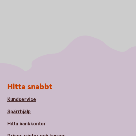
Sidfot
Hitta snabbt
Kundservice
Spärrhjälp
Hitta bankkontor
Priser, räntor och kurser