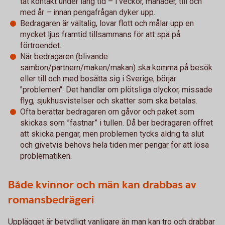
tät kontakt under lång tid – i veckor, månader, till och
med år – innan pengafrågan dyker upp.
Bedragaren är vältalig, lovar flott och målar upp en
mycket ljus framtid tillsammans för att spä på
förtroendet.
När bedragaren (blivande
sambon/partnern/maken/makan) ska komma på besök
eller till och med bosätta sig i Sverige, börjar
"problemen". Det handlar om plötsliga olyckor, missade
flyg, sjukhusvistelser och skatter som ska betalas.
Ofta berättar bedragaren om gåvor och paket som
skickas som ”fastnar” i tullen. Då ber bedragaren offret
att skicka pengar, men problemen tycks aldrig ta slut
och givetvis behövs hela tiden mer pengar för att lösa
problematiken.
Både kvinnor och män kan drabbas av
romansbedrägeri
Upplägget är betydligt vanligare än man kan tro och drabbar