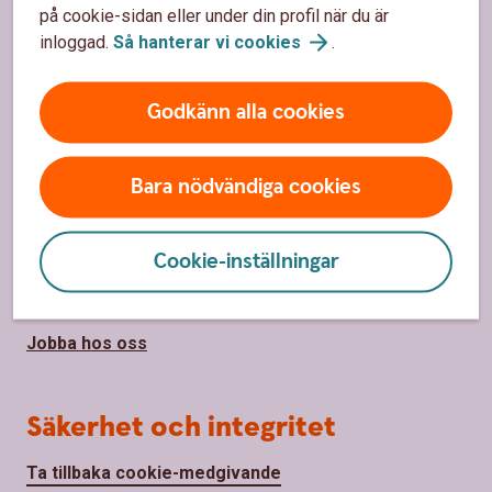
på cookie-sidan eller under din profil när du är
Hitta bankkontor
inloggad.
Så hanterar vi
cookies
.
Priser, räntor och kurser
Godkänn alla cookies
Om oss
Bara nödvändiga cookies
Om Norrbärke Sparbank
Hållbarhet
Cookie-inställningar
Samhällsengagemang
Jobba hos oss
Säkerhet och integritet
Ta tillbaka cookie-medgivande