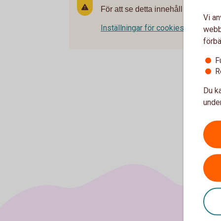
För att se detta innehåll behöver d
Vi an
Inställningar för cookies
webbp
förbä
F
R
Du ka
under