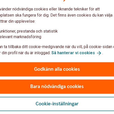
u först godkänna cookies för Funktioner, prestanda och statistik.
vänder nödvändiga cookies eller liknande tekniker för att
latsen ska fungera för dig. Det finns även cookies du kan välj
ttrar din upplevelse:
unktioner, prestanda och statistik
elevant marknadsföring
n ta tillbaka ditt cookie-medgivande när du vill, på cookie-sidan 
 din profil när du är inloggad.
Så hanterar vi
cookies
.
Godkänn alla cookies
Bara nödvändiga cookies
Cookie-inställningar