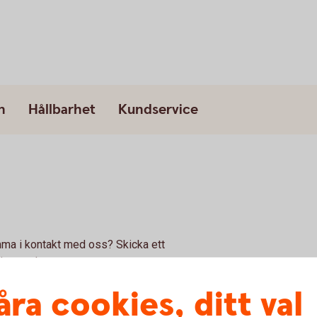
n
Hållbarhet
Kundservice
mma i kontakt med oss? Skicka ett
äret nedan.
åra cookies, ditt val