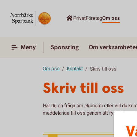
Privat
Företag
Om oss
Meny
Sponsring
Om verksamhete
Om oss
Kontakt
Skriv till oss
Skriv till oss
Har du en fråga om ekonomi eller vill du ko
meddelande till oss genom att fylla i formul
V