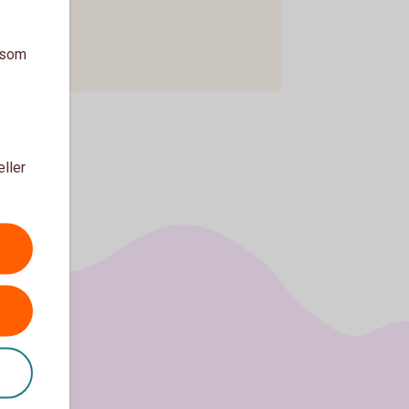
a som
eller