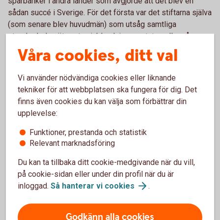
sparbanker i andra länder som avgjorde att det blev en
sådan succé i Sverige. För det första var det stiftarna själva
(som senare blev huvudmän) som utsåg samtliga
styrelseledamöter, utan inblandning av staten eller någon
myndighet. För det andra så började man omedelbart med
Våra cookies, ditt val
att låna ut pengar ”mot bästa säkerhet och till högsta lagliga
ränta”.
Vi använder nödvändiga cookies eller liknande
De svenska sparbankerna fick därför redan från början en
tekniker för att webbplatsen ska fungera för dig. Det
stark lokal förankring och ett starkt lokalt styre. Denna
finns även cookies du kan välja som förbättrar din
självständighet hade sedan genom den lokala
upplevelse:
kapitalbindningen och den lokala kreditgivningen mycket
stor positiv påverkan på den lokala utvecklingen.
Funktioner, prestanda och statistik
Relevant marknadsföring
Du kan ta tillbaka ditt cookie-medgivande när du vill,
på cookie-sidan eller under din profil när du är
inloggad.
Så hanterar vi
cookies
.
Godkänn alla cookies