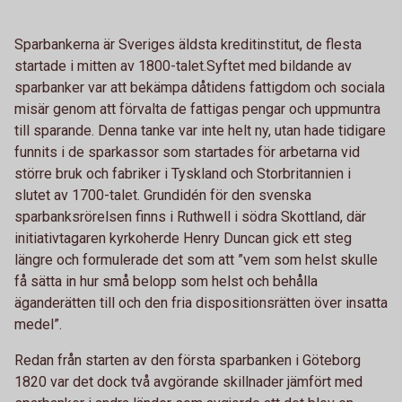
Sparbankerna är Sveriges äldsta kreditinstitut, de flesta
startade i mitten av 1800-talet.Syftet med bildande av
sparbanker var att bekämpa dåtidens fattigdom och sociala
misär genom att förvalta de fattigas pengar och uppmuntra
till sparande. Denna tanke var inte helt ny, utan hade tidigare
funnits i de sparkassor som startades för arbetarna vid
större bruk och fabriker i Tyskland och Storbritannien i
slutet av 1700-talet. Grundidén för den svenska
sparbanksrörelsen finns i Ruthwell i södra Skottland, där
initiativtagaren kyrkoherde Henry Duncan gick ett steg
längre och formulerade det som att ”vem som helst skulle
få sätta in hur små belopp som helst och behålla
äganderätten till och den fria dispositionsrätten över insatta
medel”.
Redan från starten av den första sparbanken i Göteborg
1820 var det dock två avgörande skillnader jämfört med