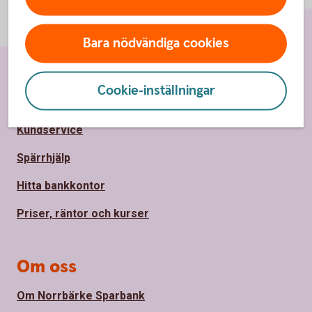
Bara nödvändiga cookies
Cookie-inställningar
Sidfot
Hitta snabbt
Kundservice
Spärrhjälp
Hitta bankkontor
Priser, räntor och kurser
Om oss
Om Norrbärke Sparbank