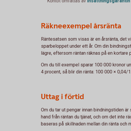
Kontot omfattas av
insättningsgarantin
Räkneexempel årsränta
Räntesatsen som visas är en årsränta, det vil
sparbeloppet under ett år. Om din bindningstid
lägre, eftersom räntan räknas på en kortare 
Om du till exempel sparar 100 000 kronor un
4 procent, så blir din ränta: 100 000 × 0,04/
Uttag i förtid
Om du tar ut pengar innan bindningstiden är s
hand från räntan du tjänat, och om det inte r
baseras på skillnaden mellan din ränta och 