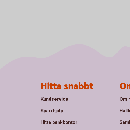
Sidfot
Hitta snabbt
Om
Kundservice
Om N
Spärrhjälp
Håll
Hitta bankkontor
Sam