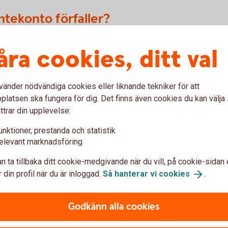
ntekonto förfaller?
ngarna till det konto du valde när du startade
åra cookies, ditt val
r valt under kontodetaljer i din internetbank
vänder nödvändiga cookies eller liknande tekniker för att
skt, tillsammans med din sparränta, från
latsen ska fungera för dig. Det finns även cookies du kan välj
er om du inte valt att förnya ditt
ttrar din upplevelse:
å en helgdag, blir det i stället nästkommande
unktioner, prestanda och statistik
elevant marknadsföring
n ta tillbaka ditt cookie-medgivande när du vill, på cookie-sidan 
 din profil när du är inloggad.
Så hanterar vi
cookies
.
r information
Godkänn alla cookies
ffektiv ränta?