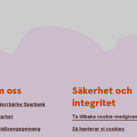
 oss
Säkerhet och
integritet
orrbärke Sparbank
barhet
Ta tillbaka cookie-medgiva
hällsengagemang
Så hanterar vi cookies