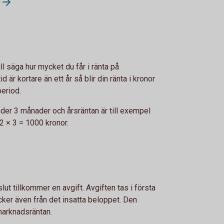
l säga hur mycket du får i ränta på
 är kortare än ett år så blir din ränta i kronor
period.
der 3 månader och årsräntan är till exempel
12 × 3 = 1000 kronor.
lut tillkommer en avgift. Avgiften tas i första
äcker även från det insatta beloppet. Den
marknadsräntan.