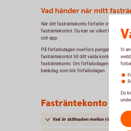
Vad händer när mitt fasträ
När ditt fasträntekonto förfaller överförs pe
V
fasträntekontot. Du kan se vilket konto du ha
och app.
Vi an
På förfallodagen överförs pengarna automati
webbp
fasträntekontot till ditt valda konto. Detta sk
förbä
fasträntekonto. Om förfallodagen inträffar p
bankdag som blir förfallodagen.
F
R
Du ka
under
Fasträntekonto – me
Vad är skillnaden mellan ränta och e