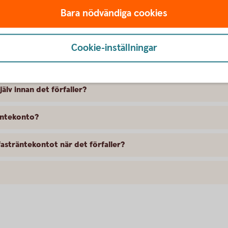
 för Fasträntekontot?
Bara nödvändiga cookies
Cookie-inställningar
l mitt företag?
älv innan det förfaller?
äntekonto?
asträntekontot när det förfaller?