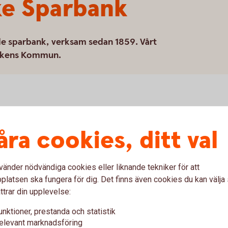
e Sparbank
de sparbank, verksam sedan 1859. Vårt
ckens Kommun.
åra cookies, ditt val
etta innebär att de överskott som
. De som godkänner bankens förvaltning
ör insättarna i banken. Huvudmännen utses
vänder nödvändiga cookies eller liknande tekniker för att
nen själva. I banken finns 24 huvudmän.
latsen ska fungera för dig. Det finns även cookies du kan välj
ttrar din upplevelse:
unktioner, prestanda och statistik
elevant marknadsföring
nniskor i Smedjebacken att bygga en