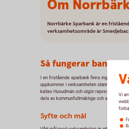
Om Norrbärk
Norrbärke Sparbank är en friståen
verksamhetsområde är Smedjeba
Så fungerar banken
V
I en fristående sparbank finns inga ägare. D
uppkommer i verksamheten stannar i banken
kallas Huvudmän och utgör representanter f
Vi an
dels av kommunfullmäktige och av huvudmän
webbp
förbä
Syfte och mål
F
R
Vårt mål med verksamheten är att hjälpa mä