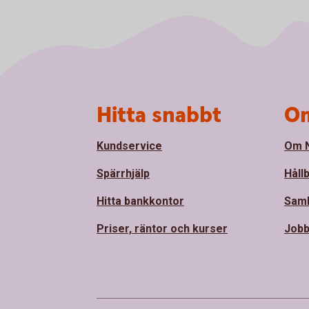
Sidfot
Hitta snabbt
Om
Kundservice
Om N
Spärrhjälp
Håll
Hitta bankkontor
Sam
Priser, räntor och kurser
Jobb