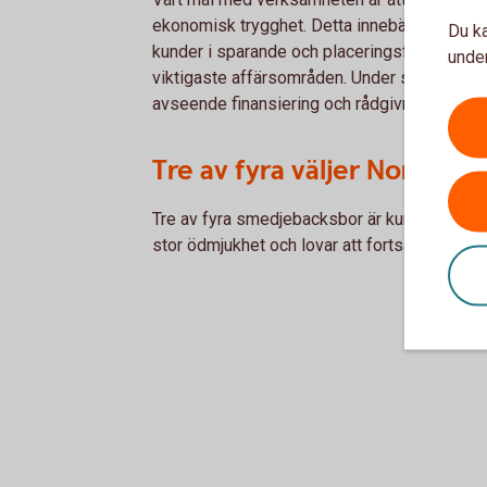
ekonomisk trygghet. Detta innebär att vi sats
Du ka
kunder i sparande och placeringsfrågor. Boend
under
viktigaste affärsområden. Under senare år ha
avseende finansiering och rådgivning till fr
Tre av fyra väljer Norrbär
Tre av fyra smedjebacksbor är kunder i Norr
stor ödmjukhet och lovar att fortsätta arbet