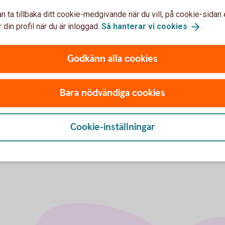
ar stora resurser på att ge goda råd till våra
n ta tillbaka ditt cookie-medgivande när du vill, på cookie-sidan 
efinansiering är av tradition ett av våra
 din profil när du är inloggad.
Så hanterar vi
cookies
.
r vi även förstärkt vår organisation
ämst mindre företag.
Godkänn alla cookies
ke Sparbank
Bara nödvändiga cookies
bärke Sparbank. Vi noterar förhållandet med
et för våra kunders och bygdens bästa.
Cookie-inställningar