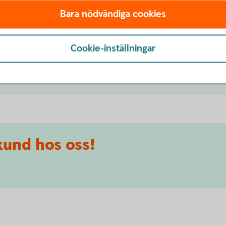
o,
Du som är mellan 18-21 år får kostnadsfritt
Du so
Bara nödvändiga cookies
konto, bankkort, kreditkort, app, internetbank
unive
och Swish.
bankk
Swish
Cookie-inställningar
Unga 18-21
år
Nyck
kund hos oss!