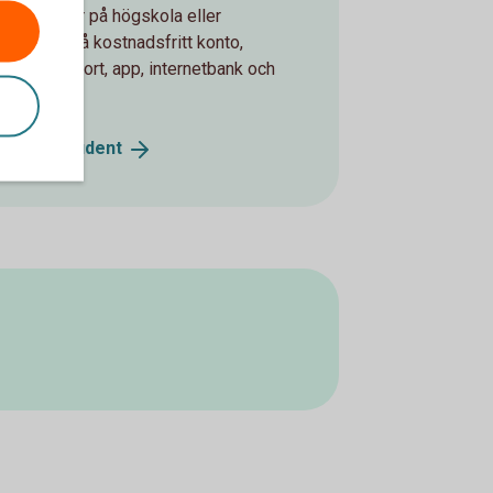
m studerar på högskola eller
rsitet kan få kostnadsfritt konto,
ort, kreditkort, app, internetbank och
.
elkund
Student