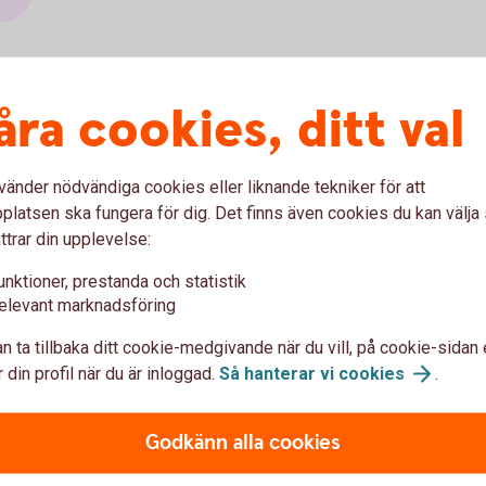
åra cookies, ditt val
barn och unga – 0 kr/mån
vänder nödvändiga cookies eller liknande tekniker för att
latsen ska fungera för dig. Det finns även cookies du kan välj
ttrar din upplevelse:
unktioner, prestanda och statistik
elevant marknadsföring
n ta tillbaka ditt cookie-medgivande när du vill, på cookie-sidan 
 din profil när du är inloggad.
Så hanterar vi
cookies
.
Friends waiting for the train, looking at the
Stude
Godkänn alla cookies
Unga 18-21 år
St
mobile together