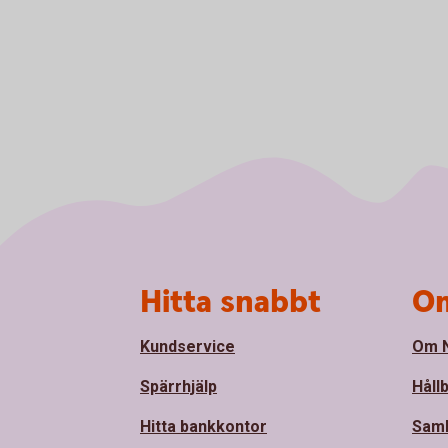
Sidfot
Hitta snabbt
Om
Kundservice
Om N
Spärrhjälp
Håll
Hitta bankkontor
Sam