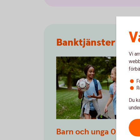
V
Banktjänster för 
Vi an
webbp
förbä
F
R
Du ka
under
Two kids walking to soccer practice
Barn och unga 0-17 år