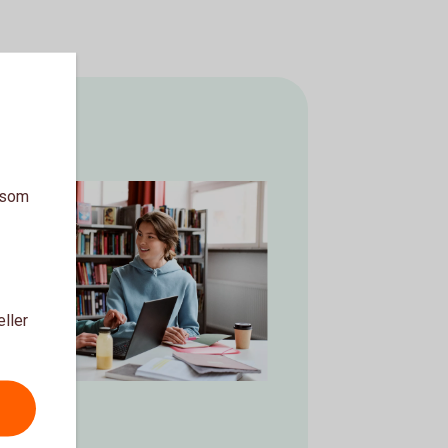
a som
eller
nts studying together
udent