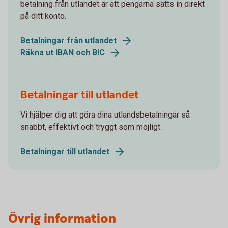
betalning från utlandet är att pengarna sätts in direkt
på ditt konto.
Betalningar från utlandet
Räkna ut IBAN och BIC
Betalningar till utlandet
Vi hjälper dig att göra dina utlandsbetalningar så
snabbt, effektivt och tryggt som möjligt.
Betalningar till utlandet
Övrig information