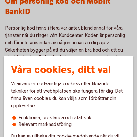
Om personlig kod och Mobilt
BankID
Personlig kod finns i flera varianter, bland annat för våra
tjänster när du ringer vårt Kundcenter. Koden är personlig
och får inte användas av någon annan än dig själv.
Säkerheten bygger på att du väljer en bra kod och att du
skyddar koden. En bra kod ska en annan person inte kunna
gissa. Koden ska förvaras på ett säkert sätt, som bara du
Våra cookies, ditt val
känner till och att dess samband med tjänsten inte framgår.
Vi använder nödvändiga cookies eller liknande
Så skaffar du personlig kod
tekniker för att webbplatsen ska fungera för dig. Det
finns även cookies du kan välja som förbättrar din
Vid anslutningstillfället väljer du en femsiffrig kod som du
upplevelse:
använder för att identifiera dig när du ringer Kundcenter.
Funktioner, prestanda och statistik
Du ansluter dig direkt i internetbanken. Är du ny kund i
Relevant marknadsföring
Norrbärke Sparbank eller vill prata med oss personligen är
Du kan ta tillbaka ditt cookie-medgivande när du vill,