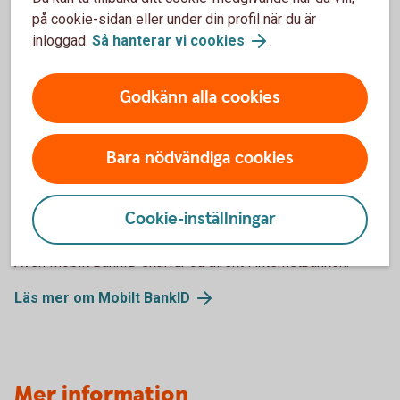
du välkommen in på närmaste bankkontor.
på cookie-sidan eller under din profil när du är
Din personliga kod kan du byta när som helst i
inloggad.
Så hanterar vi cookies
.
internetbanken eller i självbetjäning:
Ring Kundcenter Privat på 0240-59 10 00 eller Företag
Godkänn alla cookies
på 0240-59 10 00.
Välj 1# för självbetjäning.
Välj därefter 92# och byt din kod enligt
Bara nödvändiga cookies
instruktionsrösten.
Cookie-inställningar
Så skaffar du Mobilt BankID
Även Mobilt BankID skaffar du direkt i internetbanken.
Läs mer om Mobilt BankID
Mer information