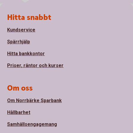
Sidfot
Hitta snabbt
Kundservice
Spärrhjälp
Hitta bankkontor
Priser, räntor och kurser
Om oss
Om Norrbärke Sparbank
Hållbarhet
Samhällsengagemang