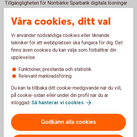
Tillgängligheten för Norrbärke Sparbank digitala lösningar
förlitar sig på standardtekniker för mobila applikationer och
Våra cookies, ditt val
webbplatser för att fungera med särskilda kombinationer
av webbläsare och eventuella hjälpmedel eller plugins.
Exempel på tekniker:
Vi använder nödvändiga cookies eller liknande
tekniker för att webbplatsen ska fungera för dig. Det
HTML
finns även cookies du kan välja som förbättrar din
WAI-ARIA
upplevelse:
CSS
JavaScript
Funktioner, prestanda och statistik
Relevant marknadsföring
Dessa tekniker används för att uppfylla de
tillgänglighetsstandarder som används.
Du kan ta tillbaka ditt cookie-medgivande när du vill,
på cookie-sidan eller under din profil när du är
Publicering av denna
inloggad.
Så hanterar vi cookies
.
tillgänglighetsredogörelse
Godkänn alla cookies
Denna redogörelse publicerades den 28 januari 2026.