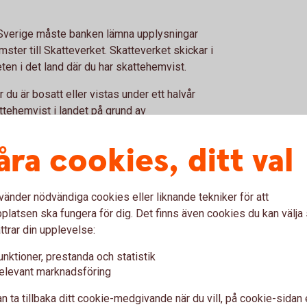
n Sverige måste banken lämna upplysningar
mster till Skatteverket. Skatteverket skickar i
eten i det land där du har skattehemvist.
 du är bosatt eller vistas under ett halvår
attehemvist i landet på grund av
exempelvis USA.
åra cookies, ditt val
kontakta Skatteverket eller aktuellt lands
vänder nödvändiga cookies eller liknande tekniker för att
latsen ska fungera för dig. Det finns även cookies du kan välj
ttrar din upplevelse:
A
Skattehemvis
unktioner, prestanda och statistik
Sverige elle
elevant marknadsföring
g av kunder som har
s hemsida.
n ta tillbaka ditt cookie-medgivande när du vill, på cookie-sidan 
Du kan läsa mer om banken