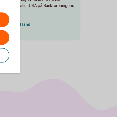
 än Sverige eller USA på Bankföreningens
ist i annat land