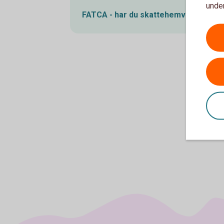
under
FATCA - har du skattehemvist i USA?