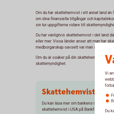
Om du har skattehemvist i ett annat land ä
om dina finansiella tillgångar och kapitalinko
sin tur uppgifterna vidare till skattemyndigh
Du har vanligtvis skattehemvist i det land där
eller mer. Vissa länder anser att man har sk
medborgarskap oavsett var man är bosatt, 
V
Om du är osäker på din skattehemvist bör du 
skattemyndighet.
Vi an
webbp
förbä
Skattehemvist i US
F
R
Du kan läsa mer om bankens rapporterin
skattehemvist i USA på Bankföreningen
Du ka