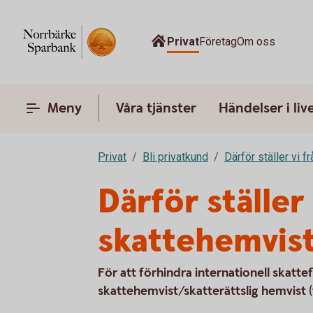
Privat
Företag
Om oss
Meny
Våra tjänster
Händelser i liv
Privat
Bli privatkund
Därför ställer vi f
Därför ställe
skattehemvis
För att förhindra internationell skatte
skattehemvist/skatterättslig hemvist (