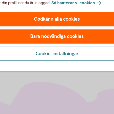
 din profil när du är inloggad.
Så hanterar vi
cookies
.
skattehemvist i annat land
(financesweden.se)
hemsida.
Godkänn alla cookies
CRS - Skatterättslig hemv
(financesweden.se)
Bara nödvändiga cookies
Cookie-inställningar