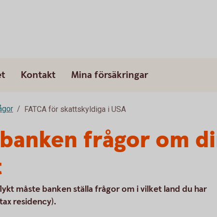
et
Kontakt
Mina försäkringar
rågor
FATCA för skattskyldiga i USA
r banken frågor om d
t
flykt måste banken ställa frågor om i vilket land du har
tax residency).