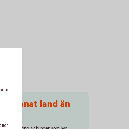
a som
t i annat land än
r USA
eller
s rapportering av kunder som har