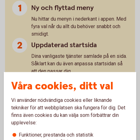
Ny och flyttad meny
Nu hittar du menyn i nederkant i appen. Med
fyra val når du allt du behöver snabbt och
smidigt.
Uppdaterad startsida
Dina vanligaste tjänster samlade på en sida.
Såklart kan du även anpassa startsidan så
att den passar dig.
Din ekonomi – flyttad och
Våra cookies, ditt val
uppfräschad
Vi använder nödvändiga cookies eller liknande
Snabb och tydlig överblick med ny design.
tekniker för att webbplatsen ska fungera för dig. Det
”Du” handlar om dig
finns även cookies du kan välja som förbättrar din
upplevelse:
Under det här valet hittar du till exempel
dokument och meddelande. Sånt som
Funktioner, prestanda och statistik
handlar om dig, helt enkelt.