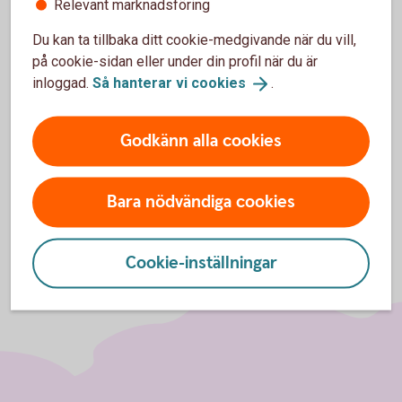
Relevant marknadsföring
Behöver du hjälp?
Du kan ta tillbaka ditt cookie-medgivande när du vill,
på cookie-sidan eller under din profil när du är
Under "Hjälp" i appen hittar du nu svar på
inloggad.
Så hanterar vi
cookies
.
vanliga frågor och kontaktuppgifter till oss.
Vi finns här för både små och stora frågor.
Godkänn alla cookies
Bara nödvändiga cookies
Cookie-inställningar