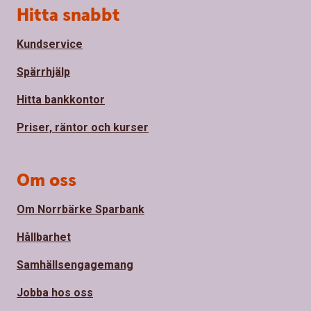
Sidfot
Hitta snabbt
Kundservice
Spärrhjälp
Hitta bankkontor
Priser, räntor och kurser
Om oss
Om Norrbärke Sparbank
Hållbarhet
Samhällsengagemang
Jobba hos oss