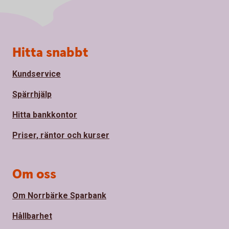
Sidfot
Hitta snabbt
Kundservice
Spärrhjälp
Hitta bankkontor
Priser, räntor och kurser
Om oss
Om Norrbärke Sparbank
Hållbarhet