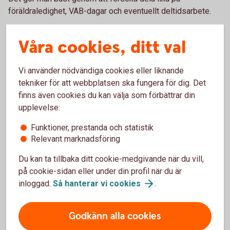
föräldraledighet, VAB-dagar och eventuellt deltidsarbete.
Om den ena partnern stannar hemma
Våra cookies, ditt val
med barnen länge
Vi använder nödvändiga cookies eller liknande
Den som i större utsträckning är frånvarande från sitt arbete
tekniker för att webbplatsen ska fungera för dig. Det
har inte bara en lägre lön under den tiden, utan också sämre
finns även cookies du kan välja som förbättrar din
förutsättning att spara för sin ekonomiska trygghet.
upplevelse:
– När barnen är små är det inte ovanligt att den med lägre
Funktioner, prestanda och statistik
inkomst är den som tar en större del av föräldraledighet,
Relevant marknadsföring
VAB och kanske även jobbar deltid några år. Det minskar
Du kan ta tillbaka ditt cookie-medgivande när du vill,
inkomsten och därmed möjligheten att spara.
på cookie-sidan eller under din profil när du är
- Därför är det viktigt att man inkludera både vanligt
inloggad.
Så hanterar vi
cookies
.
sparandet samt sparandet till pension, i den gemensamma
ekonomin, säger Madelén Falkenhäll.
Godkänn alla cookies