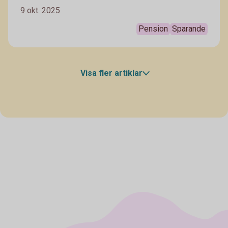
försent? Vår privatekonom Arturo Arques svarar och
9 okt. 2025
ger sina bästa tips till alla som är mitt i livet och inte
har kommit igång med ett sparande till pensionen.
Pension
Sparande
Visa fler artiklar