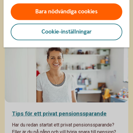
Att löneväxla är ett sätt att få en högre pension
Bara nödvändiga cookies
genom att avstå en del av lönen nu. Löneväxlingen
görs på bruttolönen och innebär att man avstår lön nu
9 okt. 2025
för att i stället ta ut när man gått i pension. Det
Cookie-inställningar
beskattas vid uttag. Läs mer om det kan vara något
Pension
Sparande
för dig.
Tips för ett privat pensionssparande
Har du redan startat ett privat pensionssparande?
Eller är du på gång och vill börja spara till pension?