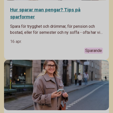
Hur sparar man pengar? Tips på
sparformer
Spara för trygghet och drömmar, för pension och
bostad, eller för semester och ny soffa - ofta har vi
flera olika mål med vårt sparande. Därför kan det
16 apr.
vara klokt att spara i olika sparformer. Häng med,
Madelén Falkenhäll, Swedbanks ekonom för
Sparande
finansiell hälsa förklarar.