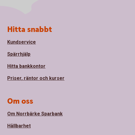
Sidfot
Hitta snabbt
Kundservice
Spärrhjälp
Hitta bankkontor
Priser, räntor och kurser
Om oss
Om Norrbärke Sparbank
Hållbarhet