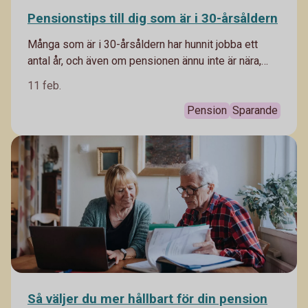
Pensionstips till dig som är i 30-årsåldern
Många som är i 30-årsåldern har hunnit jobba ett
antal år, och även om pensionen ännu inte är nära,
finns den nog mer på radarn än den gjorde i 20-
11 feb.
årsåldern. Här är pensionstipsen till dig som 30-
åring.
Pension
Sparande
Så väljer du mer hållbart för din pension