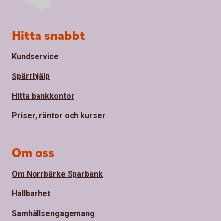
Sidfot
Hitta snabbt
Kundservice
Spärrhjälp
Hitta bankkontor
Priser, räntor och kurser
Om oss
Om Norrbärke Sparbank
Hållbarhet
Samhällsengagemang