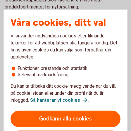
produktsortimentet för nyförsäljning.
För redan tecknade kapitalpensionsförsäkringar innebär
Våra cookies, ditt val
inte de nya reglerna någon förändring. Dock finns ett
undantag: man kan inte betala in nya premier till det
Vi använder nödvändiga cookies eller liknande
befintliga avtalet, såvida det inte är tecknat med en avtalad
tekniker för att webbplatsen ska fungera för dig. Det
löpande premiebetalning. För redan tecknade
finns även cookies du kan välja som förbättrar din
kapitalpensioner med avtalad löpande premiebetalning
upplevelse:
innebär detta att man kan fortsätta premiebetalning i
oförändrad takt och storlek. Observera dock att det är
Funktioner, prestanda och statistik
Relevant marknadsföring
förbjudet att göra ändring i det ingångna försäkringsavtalets
premiebetalning.
Du kan ta tillbaka ditt cookie-medgivande när du vill,
på cookie-sidan eller under din profil när du är
Du placerar pengarna i bankens breda utbud av fonder. Du
inloggad.
Så hanterar vi
cookies
.
kan när som helst, kostnads- och skattefritt, byta fond
under spartiden. En gång om året får du ett värdebesked.
Du kan följa fondernas utveckling via internetbanken, i
Godkänn alla cookies
kurslistan eller genom att ringa oss.