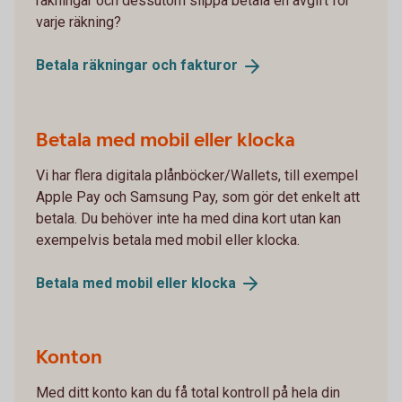
räkningar och dessutom slippa betala en avgift för
varje räkning?
Betala räkningar och
fakturor
Betala med mobil eller klocka
Vi har flera digitala plånböcker/Wallets, till exempel
Apple Pay och Samsung Pay, som gör det enkelt att
betala. Du behöver inte ha med dina kort utan kan
exempelvis betala med mobil eller klocka.
Betala med mobil eller
klocka
Konton
Med ditt konto kan du få total kontroll på hela din