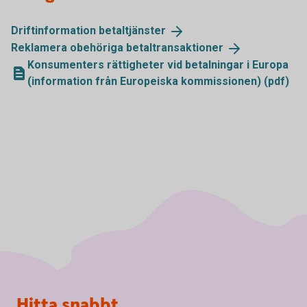
Driftinformation
betaltjänster
Reklamera obehöriga
betaltransaktioner
Konsumenters rättigheter vid betalningar i Europa
(information från Europeiska kommissionen) (pdf)
Sidfot
Hitta snabbt