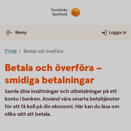
Meny
Logga in
Privat
Betala och överföra
Betala och överföra –
smidiga betalningar
Samla dina insättningar och utbetalningar på ett
konto i banken. Använd våra smarta betaltjänster
för att få koll på din ekonomi. Här kan du läsa om
olika sätt att betala.