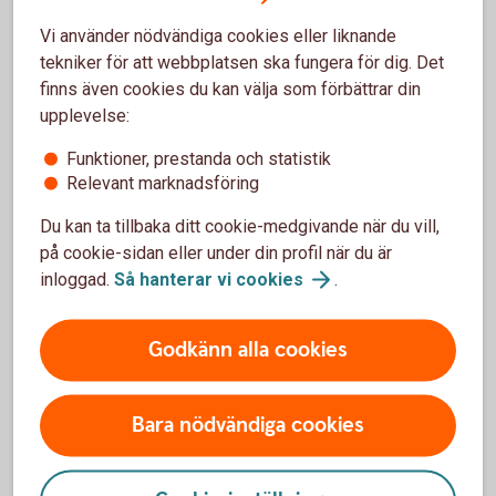
Kontaktuppgifter finns på
konsumentverket.
se
Vi använder nödvändiga cookies eller liknande
tekniker för att webbplatsen ska fungera för dig. Det
finns även cookies du kan välja som förbättrar din
upplevelse:
Räkneexempel bolån
Funktioner, prestanda och statistik
Relevant marknadsföring
Ett lånebelopp på 1 000 000 kronor, till 3,89 %
ränta (3 mån bunden, listränta senast ändrad
Du kan ta tillbaka ditt cookie-medgivande när du vill,
2026-05-29), med rak amortering
på cookie-sidan eller under din profil när du är
återbetalningstid 50 år, effektiv ränta: 3,96 % (ej
inloggad.
Så hanterar vi
cookies
.
Nyckelkund 3,96 %).
Första månadsbetalningen inklusive amortering
är 4 908 kronor, sista månadsbetalningen
Godkänn alla cookies
inklusive amortering är 1 672 kronor, totalt
belopp att betala om räntan är oförändrad under
lånets löptid är 1 974 121 kronor. Antalet
Bara nödvändiga cookies
avbetalningar är 600 stycken.
Exemplet bygger på månatliga aviseringar, utan