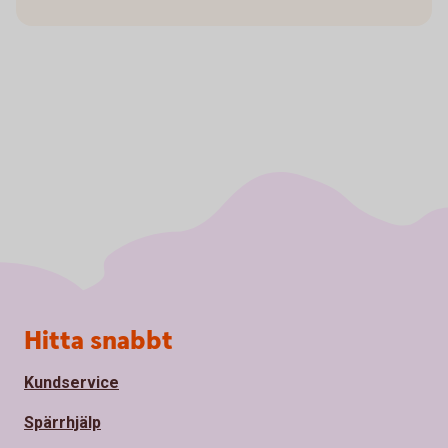
Sidfot
Hitta snabbt
Kundservice
Spärrhjälp