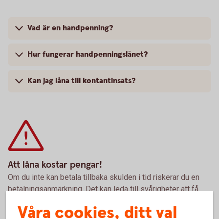
Vad är en handpenning?
Hur fungerar handpenningslånet?
Kan jag låna till kontantinsats?
Att låna kostar pengar!
Om du inte kan betala tillbaka skulden i tid riskerar du en
betalningsanmärkning. Det kan leda till svårigheter att få
hyra bostad, teckna abonnemang och få nya lån. För stöd,
Våra cookies, ditt val
vänd dig till budget- och skuldrådgivningen i din kommun.