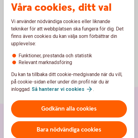
Våra cookies, ditt val
Allmänna villkor internetbanken för privatpersoner
(pdf)
Vi använder nödvändiga cookies eller liknande
Särskilda villkor internetbanken för företag (pdf)
tekniker för att webbplatsen ska fungera för dig. Det
finns även cookies du kan välja som förbättrar din
upplevelse:
Funktioner, prestanda och statistik
Relevant marknadsföring
Du kan ta tillbaka ditt cookie-medgivande när du vill,
på cookie-sidan eller under din profil när du är
inloggad.
Så hanterar vi
cookies
.
Godkänn alla cookies
Sidfot
Hitta snabbt
Bara nödvändiga cookies