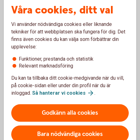
Programuppdatering av
Våra cookies, ditt val
telefon och surfplatta
Vi använder nödvändiga cookies eller liknande
För att kunna utföra dina bankärenden på ett effektivt
tekniker för att webbplatsen ska fungera för dig. Det
och säkert sätt i vår app är det viktigt att du har en
finns även cookies du kan välja som förbättrar din
uppdaterad version av operativsystemet på din
upplevelse:
mobil eller surfplatta.
Funktioner, prestanda och statistik
Uppdatera operativsystem på mobila
Relevant marknadsföring
enheter
Du kan ta tillbaka ditt cookie-medgivande när du vill,
på cookie-sidan eller under din profil när du är
inloggad.
Så hanterar vi
cookies
.
Programuppdatering av
Godkänn alla cookies
telefon och surfplatta
Bara nödvändiga cookies
För att appen ska fungera behöver du ha en