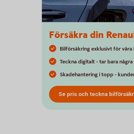
Försäkra din Renau
Bilförsäkring exklusivt för vår
Teckna digitalt - tar bara någr
Skadehantering i topp - kunder
Se pris och teckna
bilförsäk