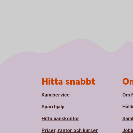
Sidfot
Hitta snabbt
Om
Kundservice
Om N
Spärrhjälp
Håll
Hitta bankkontor
Sam
Priser, räntor och kurser
Jobb