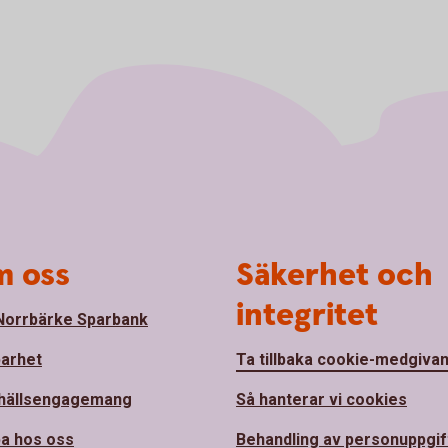
 oss
Säkerhet och
integritet
orrbärke Sparbank
barhet
Ta tillbaka cookie-medgiva
hällsengagemang
Så hanterar vi cookies
a hos oss
Behandling av personuppgif