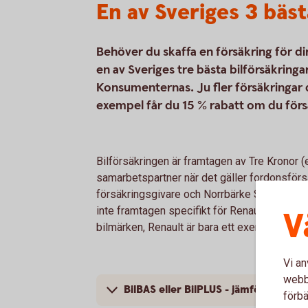
En av Sveriges 3 bäst
Behöver du skaffa en försäkring för d
en av Sveriges tre bästa bilförsäkring
Konsumenternas. Ju fler försäkringar d
exempel får du 15 % rabatt om du för
Bilförsäkringen är framtagen av Tre Kronor 
samarbetspartner när det gäller fordonsförsä
försäkringsgivare och Norrbärke Sparbank är
inte framtagen specifikt för Renault; bilförsä
V
bilmärken, Renault är bara ett exempel.
Vi an
webbp
BilBAS eller BilPLUS - jämför innehåll
förbä