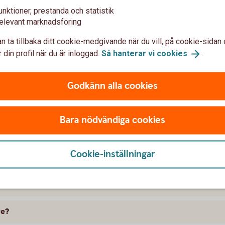
unktioner, prestanda och statistik
elevant marknadsföring
n ta tillbaka ditt cookie-medgivande när du vill, på cookie-sidan 
 din profil när du är inloggad.
Så hanterar vi
cookies
.
Godkänn alla cookies
t försäkra Renault
Bara nödvändiga cookies
 skillnad på försäkringarna?
Cookie-inställningar
kring att gälla?
ramme, täcker bilförsäkringen då?
ge?