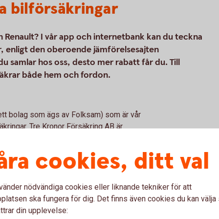
a bilförsäkringar
in Renault? I vår app och internetbank kan du teckna
ar, enligt den oberoende jämförelsesajten
u samlar hos oss, desto mer rabatt får du. Till
säkrar både hem och fordon.
(ett bolag som ägs av Folksam) som är vår
kringar. Tre Kronor Försäkring AB är
 försäkringsförmedlare. Bilförsäkringen är
kringen vi erbjuder kan tecknas för alla
åra cookies, ditt val
vänder nödvändiga cookies eller liknande tekniker för att
latsen ska fungera för dig. Det finns även cookies du kan välj
ttrar din upplevelse: