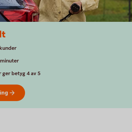
lt
a kunder
a minuter
 ger betyg 4 av 5
ring