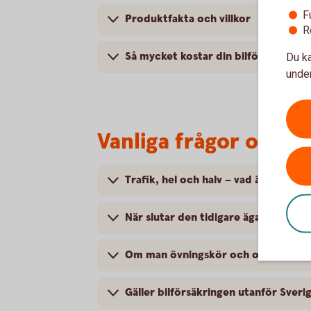
F
Produktfakta och villkor
R
Så mycket kostar din bilförsäkring
Du ka
under
Vanliga frågor om at
Trafik, hel och halv – vad är det för
När slutar den tidigare ägarens försä
Om man övningskör och olyckan är f
Gäller bilförsäkringen utanför Sveri