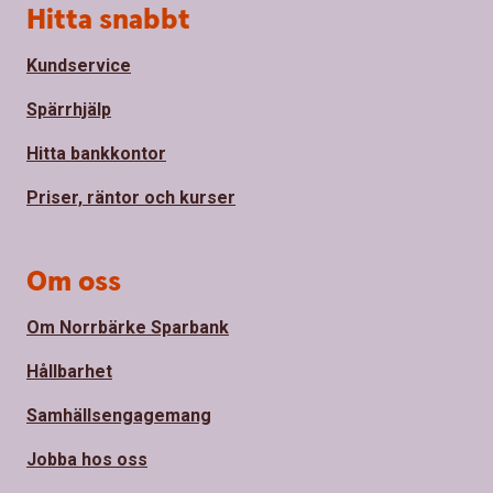
Sidfot
Hitta snabbt
Kundservice
Spärrhjälp
Hitta bankkontor
Priser, räntor och kurser
Om oss
Om Norrbärke Sparbank
Hållbarhet
Samhällsengagemang
Jobba hos oss