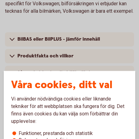
specifikt för Volkswagen; bilförsäkringen vi erbjuder kan
tecknas för alla bilmärken, Volkswagen är bara ett exempel.
BilBAS eller BilPLUS - jämför innehåll
Produktfakta och villkor
Så mycket kostar din bilförsäkring
Våra cookies, ditt val
Vi använder nödvändiga cookies eller liknande
tekniker för att webbplatsen ska fungera för dig. Det
Vanliga frågor om att försäkra
finns även cookies du kan välja som förbättrar din
Volkswagen
upplevelse:
Funktioner, prestanda och statistik
Trafik, hel och halv – vad är det för skillnad på