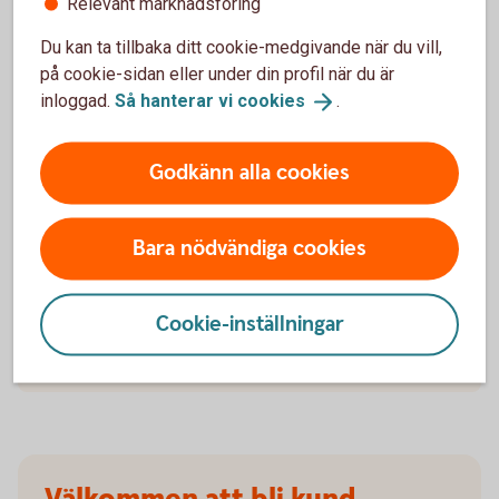
Relevant marknadsföring
försäkringarna?
Du kan ta tillbaka ditt cookie-medgivande när du vill,
på cookie-sidan eller under din profil när du är
När slutar den tidigare ägarens försäkring att
gälla?
inloggad.
Så hanterar vi
cookies
.
Om man övningskör och olyckan är framme,
Godkänn alla cookies
täcker bilförsäkringen då?
Gäller bilförsäkringen utanför Sverige?
Bara nödvändiga cookies
Täcker försäkringen viltolyckor?
Cookie-inställningar
Vilka bilar har en vagnskadegaranti?