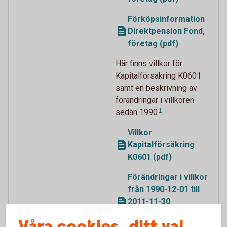
Förköpsinformation
Direktpension Fond,
företag (pdf)
Här finns villkor för
Kapitalförsäkring K0601
samt en beskrivning av
förändringar i
villkoren
sedan 1990
1
.
Villkor
Kapitalförsäkring
K0601 (pdf)
Förändringar i villkor
från 1990-12-01 till
2011-11-30
Kapitalförsäkring
Våra cookies, ditt val
Fond (pdf)