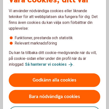
Livförsäkring fd
Vi använder nödvändiga cookies eller liknande
Villkor from 2024-01-
Låneskydd (ej för
tekniker för att webbplatsen ska fungera för dig. Det
01 Livförsäkring fd
nyteckning)
finns även cookies du kan välja som förbättrar din
Låneskydd (pdf)
upplevelse:
Livförsäkring GL
Villkor from 2024-01-
Funktioner, prestanda och statistik
6016 (ej för nyteckning)
01 Livförsäkring GL
Relevant marknadsföring
6016 (pdf)
Du kan ta tillbaka ditt cookie-medgivande när du vill,
Livskydd Lån GL
Villkor from 2024-01-
på cookie-sidan eller under din profil när du är
6071 (ej för nyteckning)
01 Livskydd Lån GL
inloggad.
Så hanterar vi
cookies
.
6071 (pdf)
Godkänn alla cookies
Pensionsförsäkring
Förköpsinformation
Pensionsförsäkring
(pdf)
Bara nödvändiga cookies
Villkor
Pensionsförsäkring