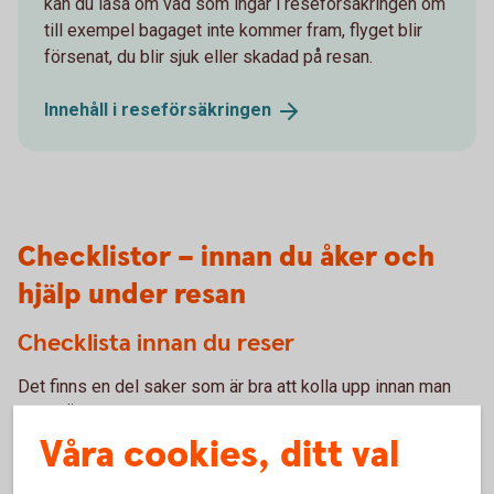
kan du läsa om vad som ingår i reseförsäkringen om
till exempel bagaget inte kommer fram, flyget blir
försenat, du blir sjuk eller skadad på resan.
Innehåll i
reseförsäkringen
Checklistor – innan du åker och
hjälp under resan
Checklista innan du reser
Det finns en del saker som är bra att kolla upp innan man
reser. Är passet giltigt och behövs det vaccination? Vi har
gjort en checklista så att du får koll innan du börjar din resa.
Våra cookies, ditt val
Kontrollera det här innan du
reser