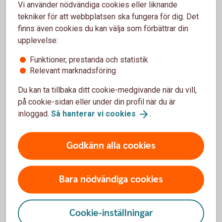
Vi använder nödvändiga cookies eller liknande
tekniker för att webbplatsen ska fungera för dig. Det
finns även cookies du kan välja som förbättrar din
Hjälp under resan
upplevelse:
Funktioner, prestanda och statistik
Ibland har man otur och något händer under resan. Om du till
Relevant marknadsföring
exempel blir sjuk eller skadad har vi samlat information om
vad du ska göra och hur du kontaktar oss.
Du kan ta tillbaka ditt cookie-medgivande när du vill,
på cookie-sidan eller under din profil när du är
Om något händer på
resan
inloggad.
Så hanterar vi
cookies
.
Godkänn alla cookies
Så fungerar reseskyddet
Bara nödvändiga cookies
Förlängt reseskydd - resor över 45 dagar
Cookie-inställningar
Reseförsäkring via ditt kort