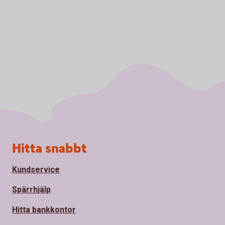
Sidfot
Hitta snabbt
Kundservice
Spärrhjälp
Hitta bankkontor