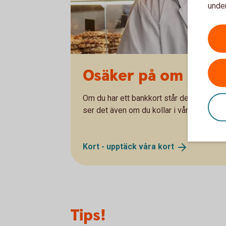
under
Osäker på om du ha
Om du har ett bankkort står det ”Debit” på
ser det även om du kollar i vår app eller I
Kort - upptäck våra
kort
Tips!