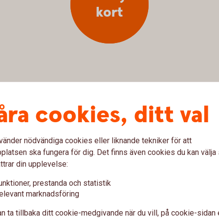
kort
ag? Läs mer om hur du beställer ett betal- och
åra cookies, ditt val
n.
h
kreditkort
vänder nödvändiga cookies eller liknande tekniker för att
latsen ska fungera för dig. Det finns även cookies du kan välj
ttrar din upplevelse:
unktioner, prestanda och statistik
elevant marknadsföring
n ta tillbaka ditt cookie-medgivande när du vill, på cookie-sidan 