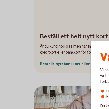
Beställ ett helt nytt kort
Är du kund hos oss men har inget kort id
V
kreditkort eller bankkort för första gånge
Beställa nytt bankkort eller betal- oc
Vi an
webbp
förbä
F
R
Du ka