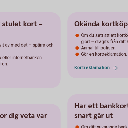
 stulet kort –
Okända kortköp 
Om du sett att ett kortk
gjort – dragits från dit
ivit av med det – spärra och
Anmäl till polisen.
Gör en kortreklamation.
 eller internetbanken.
efon.
Kortreklamation
Har ett bankkort
or dig veta var
snart går ut
Om ditt nuvarande bankko