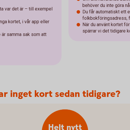
behöver du inte göra nå
eta var det är – till exempel
Du får automatiskt ett e
folkbokföringsadress, för
nga kortet, i vår app eller
När du använt kortet fö
spärrar vi det tidigare k
nte är samma sak som att
r inget kort sedan tidigare?
Helt nytt