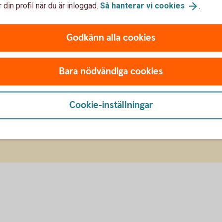
 din profil när du är inloggad.
Så hanterar vi
cookies
.
Godkänn alla cookies
r ett bankkort eller kreditkor
Bara nödvändiga cookies
 kortet och på ett kreditkort står det "Credit”. Du
Cookie-inställningar
nternetbanken. Kolla in vilka kort vi har i dag.