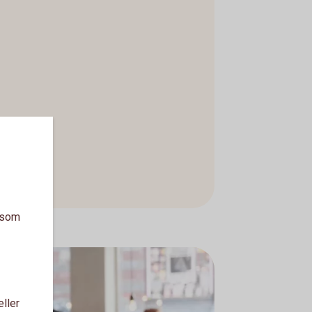
a som
eller