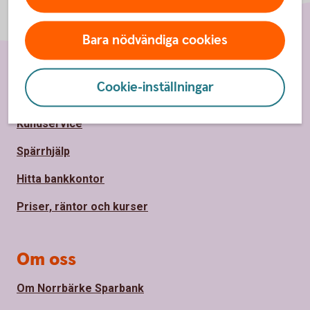
Bara nödvändiga cookies
Sidfot
Cookie-inställningar
Hitta snabbt
Kundservice
Spärrhjälp
Hitta bankkontor
Priser, räntor och kurser
Om oss
Om Norrbärke Sparbank