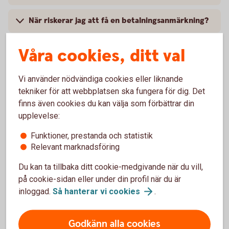
När riskerar jag att få en betalningsanmärkning?
Vad innebär en betalningsanmärkning?
Våra cookies, ditt val
Vi använder nödvändiga cookies eller liknande
tekniker för att webbplatsen ska fungera för dig. Det
Entercard Group AB är kreditgivare av betal- och
finns även cookies du kan välja som förbättrar din
kreditkortet ovan. Swedbank AB och sparbankerna
upplevelse:
samarbetar med Entercard Group AB och är
kreditförmedlare avseende betal- och kreditkorten.
Funktioner, prestanda och statistik
Relevant marknadsföring
Du kan ta tillbaka ditt cookie-medgivande när du vill,
på cookie-sidan eller under din profil när du är
inloggad.
Så hanterar vi
cookies
.
Godkänn alla cookies