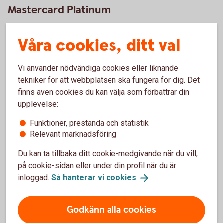
Mastercard Platinum
Våra cookies, ditt val
Bilbärgning/assistans, självriskeliminering -
Mastercard Platinum
Vi använder nödvändiga cookies eller liknande
Tankning av fel bränsle – Mastercard Platinum
tekniker för att webbplatsen ska fungera för dig. Det
finns även cookies du kan välja som förbättrar din
upplevelse:
Villkor - Mastercard Platinum
Funktioner, prestanda och statistik
Relevant marknadsföring
Du kan ta tillbaka ditt cookie-medgivande när du vill,
Kontakt Mastercard Platinum
på cookie-sidan eller under din profil när du är
inloggad.
Så hanterar vi
cookies
.
Ring 0771-42 00 10 – frågor eller spärr av
kort, Mastercard Platinum
Godkänn alla cookies
Frågor om försäkring, spärra kortet? Ett nummer för