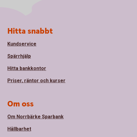
Sidfot
Hitta snabbt
Kundservice
Spärrhjälp
Hitta bankkontor
Priser, räntor och kurser
Om oss
Om Norrbärke Sparbank
Hållbarhet