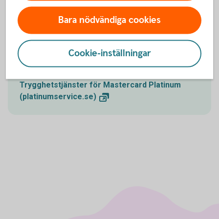
alla frågor gällande Mastercard Platinum.
Bara nödvändiga cookies
Spärrservice öppet dygnet runt och för övriga frågor
vardagar 9.00-18.00.
Cookie-inställningar
Platinumservice
Trygghetstjänster för Mastercard Platinum
(platinumservice.se)