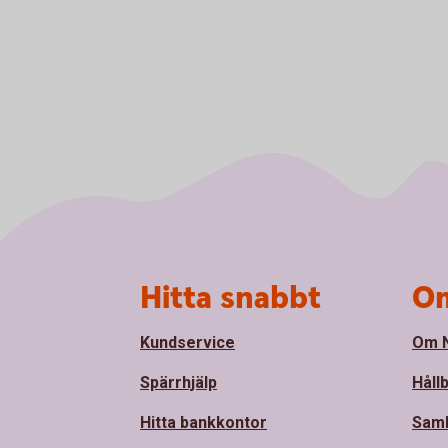
Sidfot
Hitta snabbt
Om
Kundservice
Om N
Spärrhjälp
Håll
Hitta bankkontor
Sam