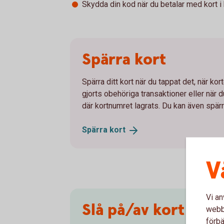
Skydda din kod när du betalar med kort i bu
Spärra kort
Spärra ditt kort när du tappat det, när korte
gjorts obehöriga transaktioner eller när d
där kortnumret lagrats. Du kan även spärra
Spärra
kort
V
Vi an
Slå på/av kort för 
webbp
förbä