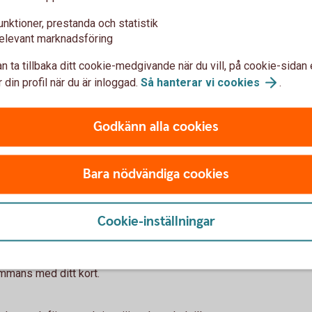
ernet behöver du slå på det för internetköp i
unktioner, prestanda och statistik
rhet bör du endast slå på funktionen när du ska
elevant marknadsföring
för internetköp när du är klar.
n ta tillbaka ditt cookie-medgivande när du vill, på cookie-sidan 
 din profil när du är inloggad.
Så hanterar vi
cookies
.
Godkänn alla cookies
Bara nödvändiga cookies
 anger den.
Cookie-inställningar
veta koden.
t det eller misstänker att någon använder
ammans med ditt kort.