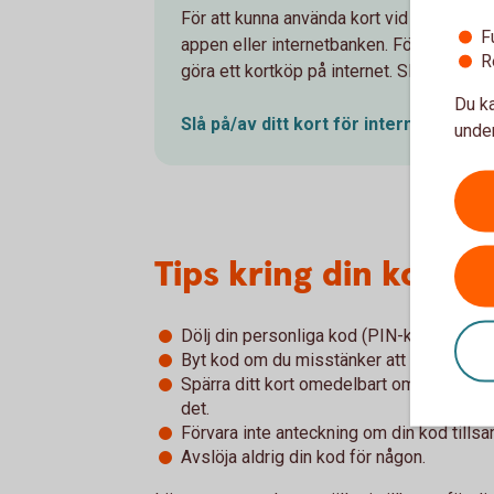
För att kunna använda kort vid köp på int
F
appen eller internetbanken. För din säke
R
göra ett kortköp på internet. Slå av kortet 
Du ka
Slå på/av ditt kort för
internetköp
under
Tips kring din kod
Dölj din personliga kod (PIN-kod) när du
Byt kod om du misstänker att någon fått 
Spärra ditt kort omedelbart om du förlora
det.
Förvara inte anteckning om din kod tills
Avslöja aldrig din kod för någon.