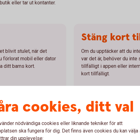
tik eller tar ut kontanter.
Stäng kort til
t blivit stulet, när det
Om du upptäcker att du inte
u förlorat mobil eller dator
var det är, behöver du inte 
 ditt barns kort.
tillfälligt i appen eller in
kort tillfälligt.
Stänga kort
tillfälligt
åra cookies, ditt val
vänder nödvändiga cookies eller liknande tekniker för att
internetköp
latsen ska fungera för dig. Det finns även cookies du kan välj
ttrar din upplevelse: