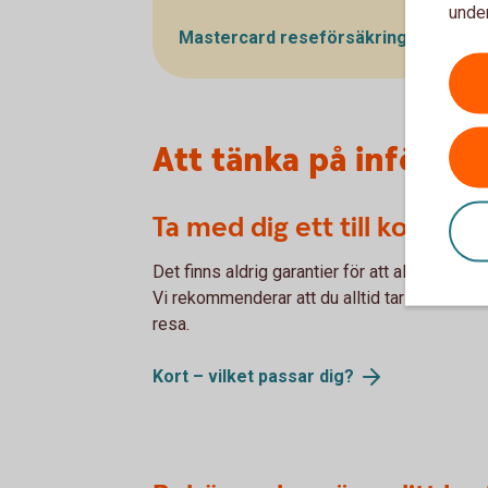
under
Mastercard
reseförsäkring
Att tänka på inför o
Ta med dig ett till kort
Det finns aldrig garantier för att allt ska fun
Vi rekommenderar att du alltid tar med fler än
resa.
Kort – vilket passar
dig?