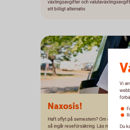
växlingsavgifter och valutaväxlingsavgift
ett billigt alternativ.
V
Vi an
webbp
förbä
Naxosis!
F
R
Haft oflyt på semestern? Om du betalat r
så ingår reseförsäkring. Läs mer om vad 
Du ka