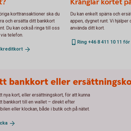
t?
Krånglar kortet p
öriga korttransaktioner ska du
Du kan enkelt spärra och ersätt
ra och ersätta ditt bankkort
appen, dygnet runt. Vi hjälper
nt. Du kan också ringa till oss
använda ditt kort.
 via telefon.
Ring +46 8 411 10 11 för
h
kreditkort
tt bankkort eller ersättningsk
t nya kort, eller ersättningskort, för att kunna
 bankkort till en wallet – direkt efter
len eller klockan, både i butik och på nätet.
ocka