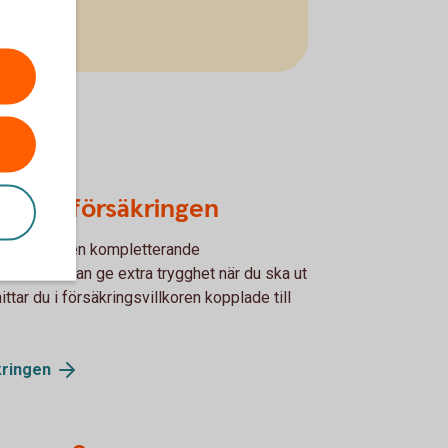
d kortförsäkringen
et får du den kompletterande
Hansa
. Den kan ge extra trygghet när du ska ut
ittar du i försäkringsvillkoren kopplade till
kringen