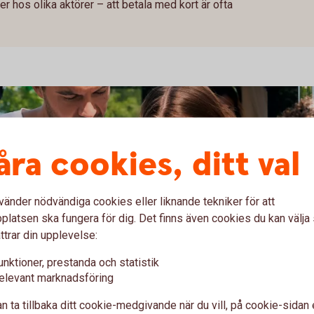
er hos olika aktörer – att betala med kort är ofta
åra cookies, ditt val
vänder nödvändiga cookies eller liknande tekniker för att
latsen ska fungera för dig. Det finns även cookies du kan välj
ttrar din upplevelse:
unktioner, prestanda och statistik
elevant marknadsföring
esan med något av våra bankkort eller kreditkort
som ingår och vilken hjälp du kan få.
n ta tillbaka ditt cookie-medgivande när du vill, på cookie-sidan 