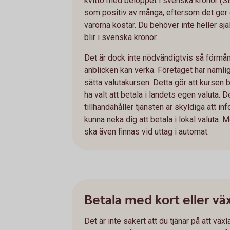
kvitto med beloppet i svenska kronor (SE
som positiv av många, eftersom det ger 
varorna kostar. Du behöver inte heller sj
blir i svenska kronor.
Det är dock inte nödvändigtvis så förmån
anblicken kan verka. Företaget har nämlig
sätta valutakursen. Detta gör att kursen 
ha valt att betala i landets egen valuta. 
tillhandahåller tjänsten är skyldiga att i
kunna neka dig att betala i lokal valuta. M
ska även finnas vid uttag i automat.
Betala med kort eller vä
Det är inte säkert att du tjänar på att väx