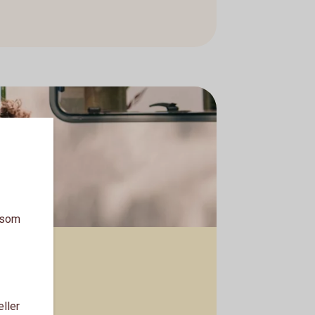
a som
eller