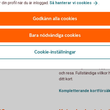
 din profil när du är inloggad.
Så hanterar vi
cookies
.
Godkänn alla cookies
ch under din resa
Bara nödvändiga cookies
Extra trygghet me
Cookie-inställningar
ka överallt och när som helst.
När du betalar resan med kort
 ett kort när du ska ut och
kortförsäkringen från Trygg 
och resa. Fullständiga villkor h
ditt kort.
Kompletterande
kortförsä