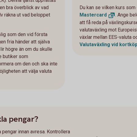
K). Denna tjänst uppfattas
en bra överblick av vad
Du kan se vilken kurs som
älv räkna ut vad beloppet
Mastercard
. Ange be
att få reda på växlingskurs
valutaväxling mot Europeis
lig som den vid första
växlar mellan EES-valuta o
en fria händer att själva
Valutaväxling vid kortkö
blir högre än om du skulle
De butiker som
nformera om den och ska inte
öjligheten att välja valuta
xla pengar?
la pengar innan avresa. Kontrollera