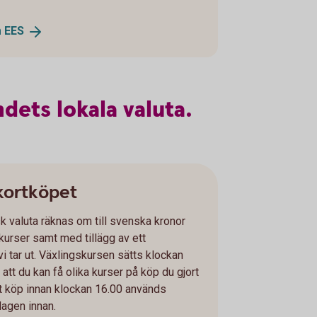
m
EES
ndets
lokala
valuta.
 kortköpet
k valuta räknas om till svenska kronor
urser samt med tillägg av ett
i tar ut. Växlingskursen sätts klockan
 att du kan få olika kurser på köp du gjort
t köp innan klockan 16.00 används
dagen innan.