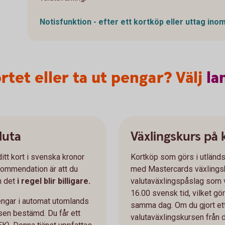
Notisfunktion - efter ett kortköp eller uttag ino
rtet eller ta ut pengar? Välj
la
luta
Växlingskurs på
ditt kort i svenska kronor
Kortköp som görs i utländs
ekommendation är att du
med Mastercards växlingsk
om det
i regel blir billigare.
valutaväxlingspåslag som v
16.00 svensk tid, vilket gör
 pengar i automat utomlands
samma dag. Om du gjort et
rsen bestämd. Du får ett
valutaväxlingskursen från 