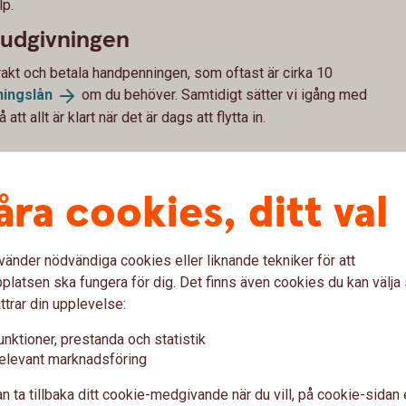
lp.
budgivningen
rakt och betala handpenningen, som oftast är cirka 10
ingslån
om du behöver. Samtidigt sätter vi igång med
tt allt är klart när det är dags att flytta in.
åra cookies, ditt val
ehöver bostaden godkännas som säkerhet. Därför är det
eller ringa oss på
0240-59 10
00
innan du skriver på
vänder nödvändiga cookies eller liknande tekniker för att
nnat skicka in objektbeskrivning till oss.
latsen ska fungera för dig. Det finns även cookies du kan välj
vning
ttrar din upplevelse:
ket att ta ställning till. Boka gärna en bolånerådgivning
unktioner, prestanda och statistik
 du behöver tänka på kring din nya bostad som till exempel
elevant marknadsföring
ch sparande.
n ta tillbaka ditt cookie-medgivande när du vill, på cookie-sidan 