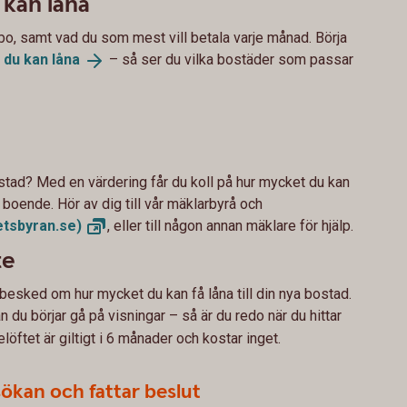
 kan låna
 bo, samt vad du som mest vill betala varje månad. Börja
t du kan
låna
– så ser du vilka bostäder som passar
stad? Med en värdering får du koll på hur mycket du kan
a boende. Hör av dig till vår mäklarbyrå och
etsbyran.se)
, eller till någon annan mäklare för hjälp.
te
rt besked om hur mycket du kan få låna till din nya bostad.
n du börjar gå på visningar – så är du redo när du hittar
öftet är giltigt i 6 månader och kostar inget.
sökan och fattar beslut