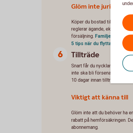
under
Glöm inte juridiken
Köper du bostad tillsammans? 
reglerar ägande, ekonomiskt an
försäljning.
Familjejuridik
5 tips när du flyttar
ihop
Tillträde
Snart får du nycklarna till ditt 
inte ska bli försenat – skicka
10 dagar innan tillträdet. Vi 
Viktigt att känna till
Glöm inte att du behöver ha e
rabatt på hemförsäkringen. De
abonnemang.