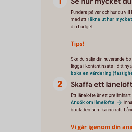
Se hur mycket du
Fundera på var och hur du vill
med att
räkna ut hur mycke
din budget.
Tips!
Ska du sälja din nuvarande bo
lägga i kontantinsats i ditt ny
boka en värdering
(fastigh
Skaffa ett lånelöf
Ett lånelöfte är ett preliminä
Ansök om
lånelöfte
inna
bostaden som känns rätt. Lånel
Vi går igenom din an