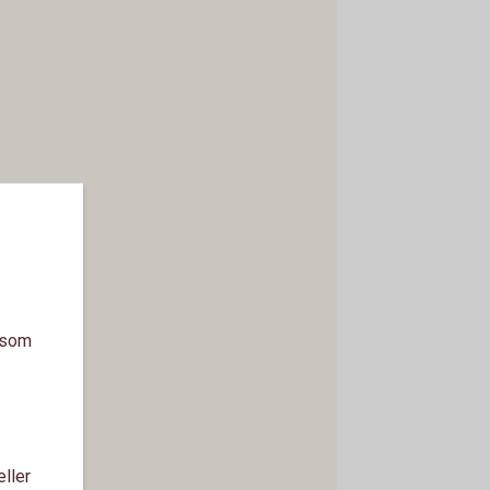
a som
eller