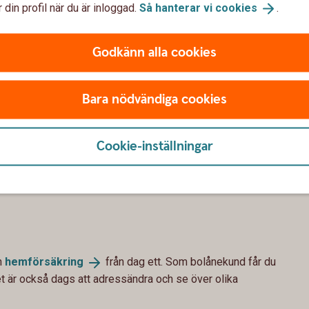
 din profil när du är inloggad.
Så hanterar vi
cookies
.
Godkänn alla cookies
Glöm inte juridiken. Vi kan hjälpa dig med avtal som
svar och hur eventuell vinst eller förlust delas vid
Bara nödvändiga cookies
Cookie-inställningar
nya hem. Mäklaren bokar tid för tillträdet. För att tillträdet
 tillbaka lånehandlingarna så snart du kan. Du får dem cirka
ansöker om pantbrev och lagfart om det behövs.
n
hemförsäkring
från dag ett. Som bolånekund får du
t är också dags att adressändra och se över olika