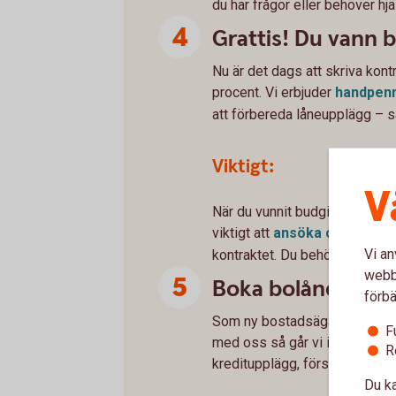
du har frågor eller behöver hjä
Grattis! Du vann 
Nu är det dags att skriva kont
procent. Vi erbjuder
handpenn
att förbereda låneupplägg – så a
Viktigt:
V
När du vunnit budgivningen b
viktigt att
ansöka om
bolån
Vi an
kontraktet. Du behöver bland a
webbp
Boka bolånerådgi
förbä
Som ny bostadsägare är det myc
F
med oss så går vi igenom allt
R
kreditupplägg, försäkringar o
Du ka