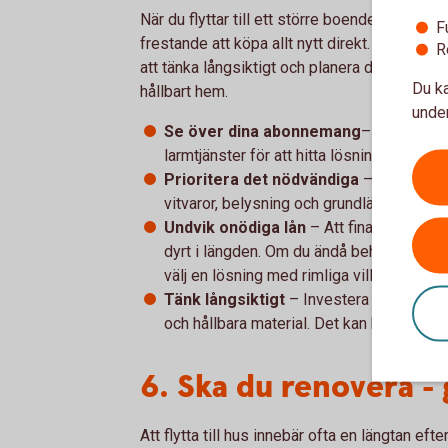
När du flyttar till ett större boende är det 
F
frestande att köpa allt nytt direkt. Men ko
R
att tänka långsiktigt och planera dina utgift
Du ka
hållbart hem.
under
Se över dina abonnemang
– Jämför ela
larmtjänster för att hitta lösningar som
Prioritera det nödvändiga
– Börja med
vitvaror, belysning och grundläggande mö
Undvik onödiga lån
– Att finansiera inre
dyrt i längden. Om du ändå behöver låna, s
välj en lösning med rimliga villkor.
Tänk långsiktigt
– Investera i kvalitet 
och hållbara material. Det kan kosta mer 
6. Ska du renovera -
Att flytta till hus innebär ofta en längtan ef