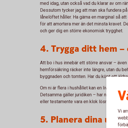
med idag, utan också vad du klarar av om rän
Dessutom tycker jag att man ska fundera p
lånelöftet håller. Ha gärna en marginal så a
för att amortera mer än det minsta kravet. 
och ger dig en större ekonomisk trygghet.
4. Trygga ditt hem –
Att bo i hus innebär ett större ansvar – även 
hemförsäkring räcker inte längre, utan du b
byggnaden och tomten. Har du köpt ett äldre
Om ni är flera i hushållet kan en livförsäkri
V
Detsamma gäller juridiken – har ni olika sto
eller testamente vara en klok lösning för att 
Vi an
5. Planera dina utgif
webbp
förbä