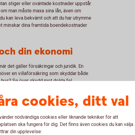
tan stiger eller oväntade kostnader uppstår.
å om man måste maxa sina lån, även om
tt du kan leva bekvämt och att du har utrymme
Det minskar dina framtida boendekostnader
 och din ekonomi
när det gäller försäkringar och juridik. En
ehöver en villaförsäkring som skyddar både
 hus? Se över skydd mot dolda fel.
ng ge extra trygghet vid oväntade händelser.
åra cookies, ditt val
ra insatser i bostaden kan ett samboavtal
säkerställa en rättvis fördelning.
vänder nödvändiga cookies eller liknande tekniker för att
ter smart
latsen ska fungera för dig. Det finns även cookies du kan välj
ttrar din upplevelse: