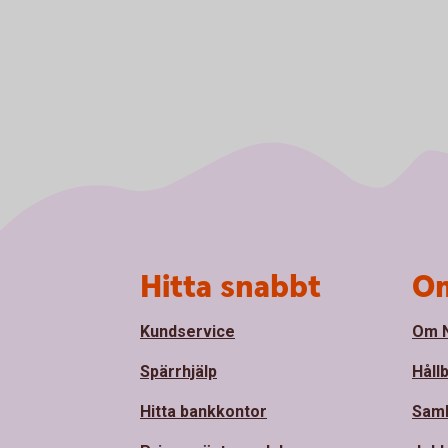
Sidfot
Hitta snabbt
Om
Kundservice
Om N
Spärrhjälp
Håll
Hitta bankkontor
Sam