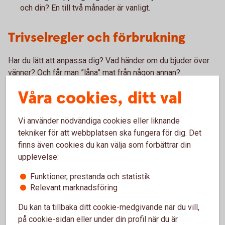
och din? En till två månader är vanligt.
Trivselregler och förbrukning
Har du lätt att anpassa dig? Vad händer om du bjuder över
vänner? Och får man ”låna” mat från någon annan?
Våra cookies, ditt val
När man bor i kollektiv finns det normalt flera gemensamma
ytor, som kök, badrum och vardagsrum. Prata och kom
överens om trivselregler, städdagar och underhåll.
Vi använder nödvändiga cookies eller liknande
tekniker för att webbplatsen ska fungera för dig. Det
Att vara inneboende hos någon annan eller kanske hemma
finns även cookies du kan välja som förbättrar din
hos föräldrar kan spara pengar jämfört med ett eget
upplevelse:
boende. Men det kan vara lätt att glömma bort att föräldrar
betalar din elförbrukning, mat om du äter hemma, tv,
Funktioner, prestanda och statistik
streamingtjänster, försäkringar och andra utgifter som är
Relevant marknadsföring
förknippat med boendet.
Du kan ta tillbaka ditt cookie-medgivande när du vill,
på cookie-sidan eller under din profil när du är