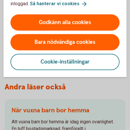
inloggad.
Så hanterar vi
cookies
.
Våra tjänster för dig 18-21
Godkänn alla cookies
När du fyllt 18 år kan du bli Nyckelkund helt utan
kostnad. Du får en rad tjänster som gör att du kan
Bara nödvändiga cookies
sköta din ekonomi själv.
Nyckelkund
18-21
Cookie-inställningar
Andra läser också
När vuxna barn bor hemma
Att vuxna barn bor hemma är idag ingen ovanlighet.
En tuff bostadsmarknad, framförallt i