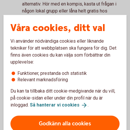
alternativ. Hör med en kompis, kasta ut frågan i
någon lokal grupp eller låna helt gratis hos
Fritidsbanken, om det finns nära er.
Våra cookies, ditt val
Fritidsbanken
är en ideell verksamhet som
lånar ut sport- och fritidsprylar precis på samma
sätt som ett bibliotek.
Vi använder nödvändiga cookies eller liknande
Läs och slappa
tekniker för att webbplatsen ska fungera för dig. Det
finns även cookies du kan välja som förbättrar din
Glöm inte bort att njuta av ledigheten och vila upp
upplevelse:
dig. Ta en sväng till biblioteket och låna vilka
Funktioner, prestanda och statistik
böcker du vill, helt gratis! Många bibliotek har
Relevant marknadsföring
också roliga aktiviteter man kan gå på.
Du kan ta tillbaka ditt cookie-medgivande när du vill,
Vi tipsar även om att vår tidning Lyckoslanten finns
på cookie-sidan eller under din profil när du är
att läsa gratis på
Lyckoslanten.
se
.
inloggad.
Så hanterar vi
cookies
.
Godkänn alla cookies