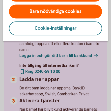
Så skaffar du banktjänster till
ditt barn
Bara nödvändiga cookies
Gör ditt barn till bankkund
Cookie-inställningar
Du som är kund i banken kan enkelt göra ditt
barn till bankkund i internetbanken. Då kan du
samtidigt öppna ett eller flera konton i barnets
namn.
Logga in och gör ditt barn till
bankkund
Inte tillgång till internetbanken?
Ring 0240-59 10 00
Ladda ner appar
Be ditt barn ladda ner apparna: BankID
säkerhetsapp, Swish, Sparbanken Privat.
Aktivera tjänster
När barnet har blivit kund aktiverar du barnets