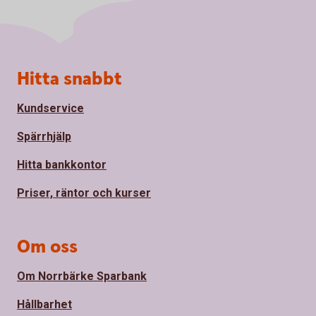
Sidfot
Hitta snabbt
Kundservice
Spärrhjälp
Hitta bankkontor
Priser, räntor och kurser
Om oss
Om Norrbärke Sparbank
Hållbarhet