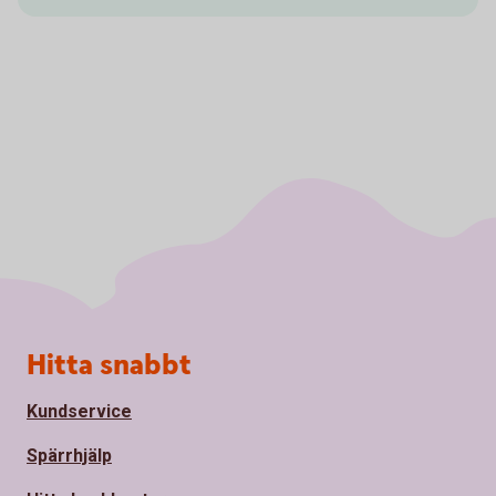
Sidfot
Hitta snabbt
Kundservice
Spärrhjälp