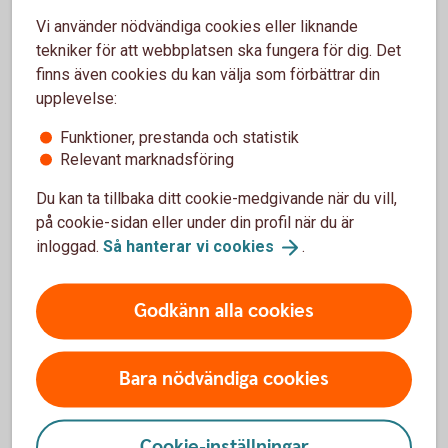
Vi använder nödvändiga cookies eller liknande
tekniker för att webbplatsen ska fungera för dig. Det
finns även cookies du kan välja som förbättrar din
Vad är ett ISK?
upplevelse:
Funktioner, prestanda och statistik
Ett investeringssparkonto är en sparform där
Relevant marknadsföring
du på ett enkelt sätt kan spara i fonder och
aktier.
Du kan ta tillbaka ditt cookie-medgivande när du vill,
Du kan sälja fonder och aktier utan att behöva
på cookie-sidan eller under din profil när du är
redogöra för dem i din deklaration. Du betalar
inloggad.
Så hanterar vi
cookies
.
alltså inte skatt om du säljer något med vinst
eller får utdelning. I stället betalar du en årlig
Godkänn alla cookies
schablonskatt baserad på genomsnittet av
kontots värde vid kvartalsskiften och de
insättningar du gjort under året.
Bara nödvändiga cookies
Skulle du göra en förlust på dina värdepapper
kan du inte göra avdrag för dem.
Du betalar skatt på ditt sparande på ISK
Cookie-inställningar