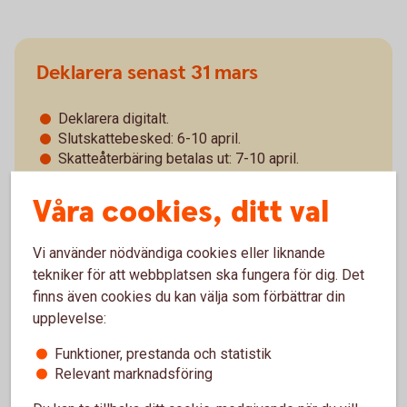
Deklarera senast 31 mars
Deklarera digitalt.
Slutskattebesked: 6-10 april.
Skatteåterbäring betalas ut: 7-10 april.
Detta alternativ är för dig som inte ska ändra eller
Våra cookies, ditt val
lägga till något i din deklaration. Du får i detta fall
tidigare skatteåterbäring.
Vi använder nödvändiga cookies eller liknande
tekniker för att webbplatsen ska fungera för dig. Det
finns även cookies du kan välja som förbättrar din
upplevelse:
Funktioner, prestanda och statistik
Relevant marknadsföring
Deklarera senast 4 maj