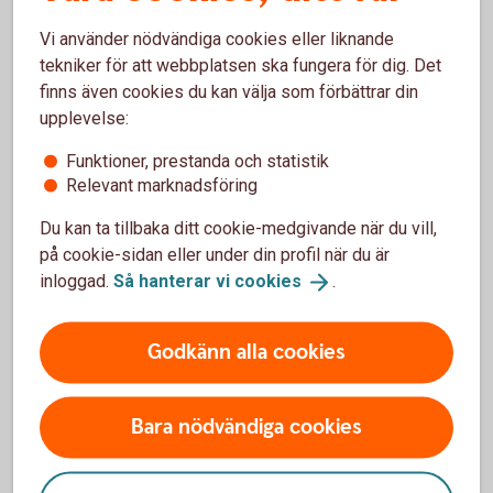
eller förlänga utbetalningstiden av min
ålderspension?
Vi använder nödvändiga cookies eller liknande
tekniker för att webbplatsen ska fungera för dig. Det
Kan jag registrera en paus bakåt i
finns även cookies du kan välja som förbättrar din
tiden/retroaktivt?
upplevelse:
Funktioner, prestanda och statistik
Kan jag lägga till ett återbetalningsskydd när
Relevant marknadsföring
utbetalningen är pausad?
Du kan ta tillbaka ditt cookie-medgivande när du vill,
Kostar det något att pausa en
på cookie-sidan eller under din profil när du är
pensionsutbetalning?
inloggad.
Så hanterar vi
cookies
.
Kan jag flytta mitt pensionskapital om jag pausar
Godkänn alla cookies
min utbetalning?
Kan jag avbryta eller ändra mitt val?
Bara nödvändiga cookies
Kan jag pausa utbetalningen som förmånstagare