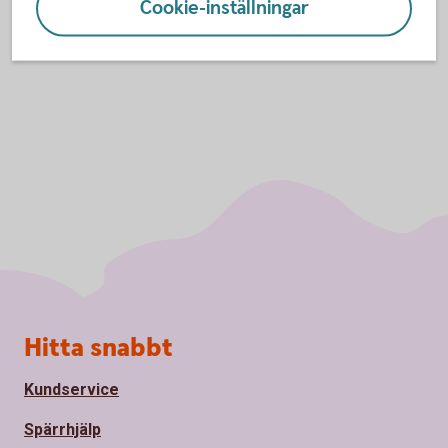
Cookie-inställningar
till en pensionsförsäkring?
Sidfot
Hitta snabbt
Kundservice
Spärrhjälp