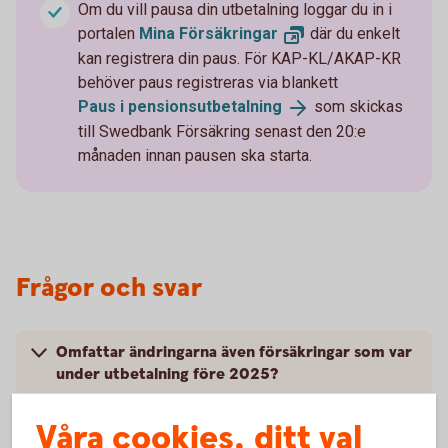
Om du vill pausa din utbetalning loggar du in i
portalen
Mina
Försäkringar
där du enkelt
kan registrera din paus. För KAP-KL/AKAP-KR
behöver paus registreras via blankett
Paus i
pensionsutbetalning
som skickas
till Swedbank Försäkring senast den 20:e
månaden innan pausen ska starta.
Frågor och svar
Omfattar ändringarna även försäkringar som var
under utbetalning före 2025?
Våra cookies, ditt val
Hur många gånger kan jag pausa min utbetalning