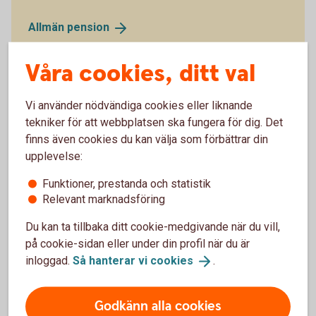
Allmän
pension
Våra cookies, ditt val
Vi använder nödvändiga cookies eller liknande
Fler stöd – Äldreförsörjningsstöd
tekniker för att webbplatsen ska fungera för dig. Det
finns även cookies du kan välja som förbättrar din
och bostadstillägg
upplevelse:
Utöver garantipensionen finns två andra stöd som du i
Funktioner, prestanda och statistik
vissa fall kan få - äldreförsörjningsstödet och
Relevant marknadsföring
bostadstillägg.
Du kan ta tillbaka ditt cookie-medgivande när du vill,
Äldreförsörjningsstödet är ett stöd för dig som har låg
på cookie-sidan eller under din profil när du är
pension eller ingen pension alls. Det kan vara för att du
inloggad.
Så hanterar vi
cookies
.
endast yrkesarbetat en kortare del av ditt liv och haft låg
lön. Eller för att du kommit till Sverige sent i livet och därför
Godkänn alla cookies
inte hunnit tjäna in någon inkomstpension, samtidigt som du