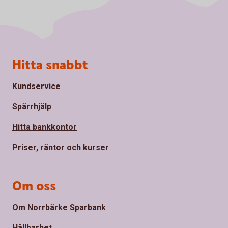
Sidfot
Hitta snabbt
Kundservice
Spärrhjälp
Hitta bankkontor
Priser, räntor och kurser
Om oss
Om Norrbärke Sparbank
Hållbarhet