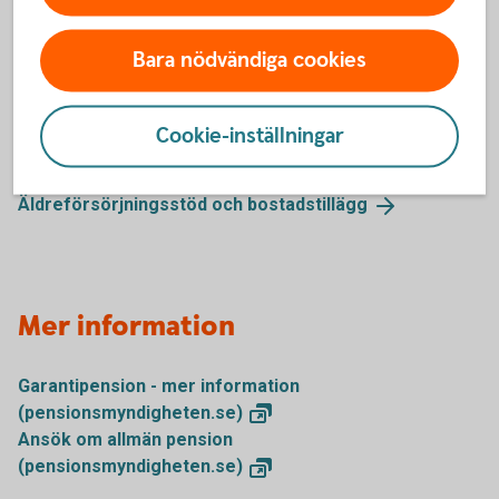
saknar pension från ditt hemland.
Du kan i vissa fall även få ett skattefritt bostadstillägg. Det
Bara nödvändiga cookies
är din boendekostnad, dina inkomster, tillgångar och
familjesituation som avgör vad du kan få.
Cookie-inställningar
Äldreförsörjningsstödet prövas för alla pensionärer som
ansöker om bostadstillägg.
Äldreförsörjningsstöd och
bostadstillägg
Mer information
Garantipension - mer information
(pensionsmyndigheten.se)
Ansök om allmän pension
(pensionsmyndigheten.se)