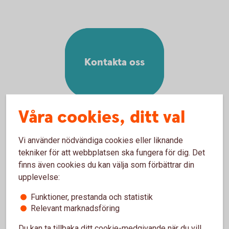
Kontakta oss
Våra cookies, ditt val
Vi använder nödvändiga cookies eller liknande
tekniker för att webbplatsen ska fungera för dig. Det
Rådgivning på telefon
finns även cookies du kan välja som förbättrar din
upplevelse:
Pensionsrådgivning på 0240-59 10 00
Funktioner, prestanda och statistik
Relevant marknadsföring
Rådgivning på kontor
Du kan ta tillbaka ditt cookie-medgivande när du vill,