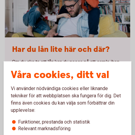
Dad looking at a laptop together with his kids
Har du lån lite här och där?
Om du ska ta ett lån kan du passa på att samla ihop
det du har sedan tidigare. Genom att samla dina lån
Våra cookies, ditt val
hos oss får du bättre kontroll och ordning på
utgifterna.
Vi använder nödvändiga cookies eller liknande
tekniker för att webbplatsen ska fungera för dig. Det
Samla dina
lån
finns även cookies du kan välja som förbättrar din
upplevelse:
Funktioner, prestanda och statistik
Relevant marknadsföring