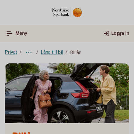
Meny
Logga in
Privat
Låna till bil
Billån