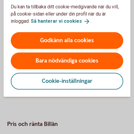
Du kan ta tillbaka ditt cookie-medgivande när du vill,
på cookie-sidan eller under din profil när du är
inloggad.
Så hanterar vi
cookies
.
Så fungerar billån
Godkänn alla cookies
Behöver jag vara kund för att få billån?
Vad krävs för att jag ska få billån?
Bara nödvändiga cookies
Hur mycket får jag låna?
Cookie-inställningar
När får jag besked?
Pris och ränta Billån