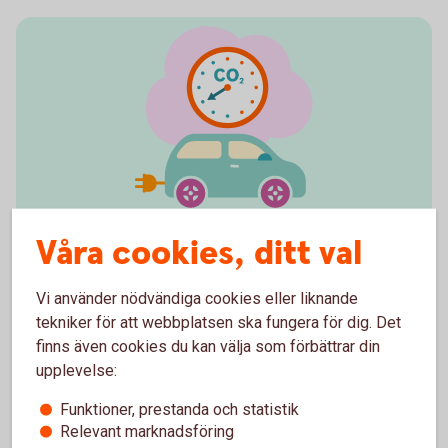
Våra cookies, ditt val
Grönt billån
Vi använder nödvändiga cookies eller liknande
Grönt billån finns för dig som planerar att köpa en
tekniker för att webbplatsen ska fungera för dig. Det
elbil. Lånet har lägre ränta en det vanliga billånet. Läs
finns även cookies du kan välja som förbättrar din
mer om kriterierna för Grönt billån.
upplevelse:
Grönt billån – räkna på lån för miljövänlig
bil
Funktioner, prestanda och statistik
Relevant marknadsföring