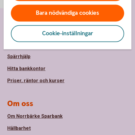
Bara nödvändiga cookies
Sidfot
Hitta snabbt
Cookie-inställningar
Kundservice
Spärrhjälp
Hitta bankkontor
Priser, räntor och kurser
Om oss
Om Norrbärke Sparbank
Hållbarhet