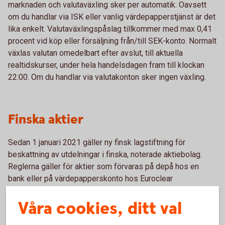
marknaden och valutaväxling sker per automatik. Oavsett
om du handlar via ISK eller vanlig värdepapperstjänst är det
lika enkelt. Valutaväxlingspåslag tillkommer med max 0,41
procent vid köp eller försäljning från/till SEK-konto. Normalt
växlas valutan omedelbart efter avslut, till aktuella
realtidskurser, under hela handelsdagen fram till klockan
22:00. Om du handlar via valutakonton sker ingen växling.
Finska aktier
Sedan 1 januari 2021 gäller ny finsk lagstiftning för
beskattning av utdelningar i finska, noterade aktiebolag.
Reglerna gäller för aktier som förvaras på depå hos en
bank eller på värdepapperskonto hos Euroclear
Sweden. Skatten på utdelningar från finska bolag noterade i
Våra cookies, ditt val
Sverige har höjts till 35 procent, men du kan själv begära
tillbaka de överskjutande 20 procenten från den finska