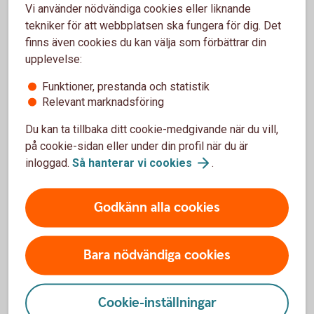
skattemyndigheten.
Vi använder nödvändiga cookies eller liknande
tekniker för att webbplatsen ska fungera för dig. Det
För dig som vill söka tillbaka din
finns även cookies du kan välja som förbättrar din
upplevelse:
överskjutande skatt på 20 procent från
den finska skattemyndigheten:
Funktioner, prestanda och statistik
Relevant marknadsföring
För dig som är privatperson
Du kan ta tillbaka ditt cookie-medgivande när du vill,
Ansök om att begära tillbaka den finska
skatten
på cookie-sidan eller under din profil när du är
För dig som är företagskund
inloggad.
Så hanterar vi
cookies
.
Ansök om att begära tillbaka den finska
skatten
Tänk på att valutarörelsen i EUR/SEK, DKK/SEK och
Godkänn alla cookies
NOK/SEK påverkar avkastningen
Bara nödvändiga cookies
Courtage för värdepappershandel
Cookie-inställningar
i appen och internetbanken