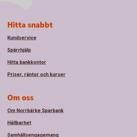
Sidfot
Hitta snabbt
Kundservice
Spärrhjälp
Hitta bankkontor
Priser, räntor och kurser
Om oss
Om Norrbärke Sparbank
Hållbarhet
Samhällsengagemang