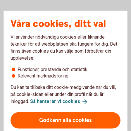
Tips! Stärk din privatekonomi och
Våra cookies, ditt val
finansiella hälsa
Vi använder nödvändiga cookies eller liknande
tekniker för att webbplatsen ska fungera för dig. Det
Hur mår din ekonomi?
finns även cookies du kan välja som förbättrar din
upplevelse:
God finansiell hälsa handlar om kunskap och förmåga att
hantera sin privatekonomi. När du har koll på din ekonomi
Funktioner, prestanda och statistik
och vet hur du kan påverka den, kan du också ta kontroll och
Relevant marknadsföring
öka din ekonomiska trygghet och frihet.
Du kan ta tillbaka ditt cookie-medgivande när du vill,
Öka din finansiella
hälsa
på cookie-sidan eller under din profil när du är
inloggad.
Så hanterar vi
cookies
.
5 tips när du flyttar ihop
Godkänn alla cookies
Har relationen tagit ett nytt kliv och ni har bestämt er för att