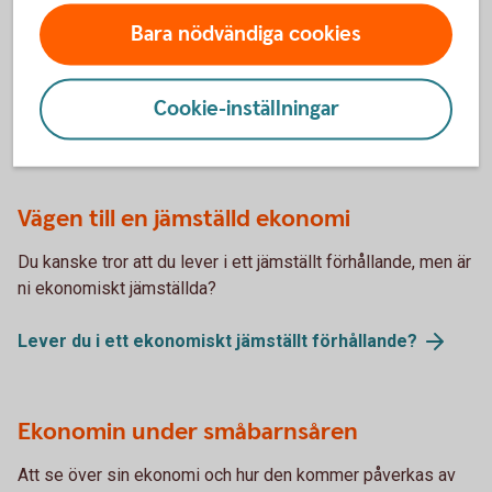
flytta ihop? Eller kanske är ni två vänner som slår era påsar
Bara nödvändiga cookies
ihop? Oavsett anledning finns det några saker som är bra
att tänka igenom innan flyttlasset går.
Cookie-inställningar
Flytta i hop - tänk på det
här
Vägen till en jämställd ekonomi
Du kanske tror att du lever i ett jämställt förhållande, men är
ni ekonomiskt jämställda?
Lever du i ett ekonomiskt jämställt
förhållande?
Ekonomin under småbarnsåren
Att se över sin ekonomi och hur den kommer påverkas av