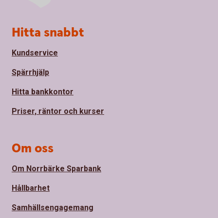
Sidfot
Hitta snabbt
Kundservice
Spärrhjälp
Hitta bankkontor
Priser, räntor och kurser
Om oss
Om Norrbärke Sparbank
Hållbarhet
Samhällsengagemang