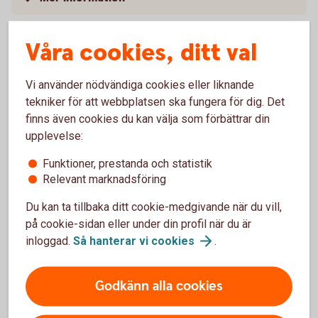
Våra cookies, ditt val
Börja spara i Kapitalspar Pension
Vi använder nödvändiga cookies eller liknande
tekniker för att webbplatsen ska fungera för dig. Det
finns även cookies du kan välja som förbättrar din
Ring oss
upplevelse:
Vi har öppet varje dag.
Funktioner, prestanda och statistik
Relevant marknadsföring
Måndag-Onsdag: 09.30 – 15.00
Du kan ta tillbaka ditt cookie-medgivande när du vill,
Torsdag: 09.30 – 17.30
på cookie-sidan eller under din profil när du är
inloggad.
Så hanterar vi
cookies
.
Fredag: 09.30 - 15.00
Ring 0240–59 10 00
Godkänn alla cookies