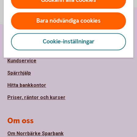
Godkänn alla cookies
Bara nödvändiga cookies
Cookie-inställningar
Sidfot
Hitta snabbt
Kundservice
Spärrhjälp
Hitta bankkontor
Priser, räntor och kurser
Om oss
Om Norrbärke Sparbank