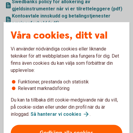
Swedbanks policy for allokering av
gjeldsinstrumenter når vi er tilretteleggere (pdf)
Kontoavtale innskudd og betalingstjenester
næringsforhold (pdf)
Generelle vilkår innskudd og betalingstjenester
Våra cookies, ditt val
kontoavtale næringsforhold (pdf)
Veiledende prisopplysninger for handel gjennom
Vi använder nödvändiga cookies eller liknande
Swedbank (pdf)
tekniker för att webbplatsen ska fungera för dig. Det
Informasjon om markedsplasser mv (pdf)
finns även cookies du kan välja som förbättrar din
Handelsfullmakt (pdf)
upplevelse:
Informasjon til kunder om egenskaper og risiko
Funktioner, prestanda och statistik
knyttet til fondsobligasjoner (pdf)
Relevant marknadsföring
Du kan ta tillbaka ditt cookie-medgivande när du vill,
på cookie-sidan eller under din profil när du är
inloggad.
Så hanterar vi
cookies
.