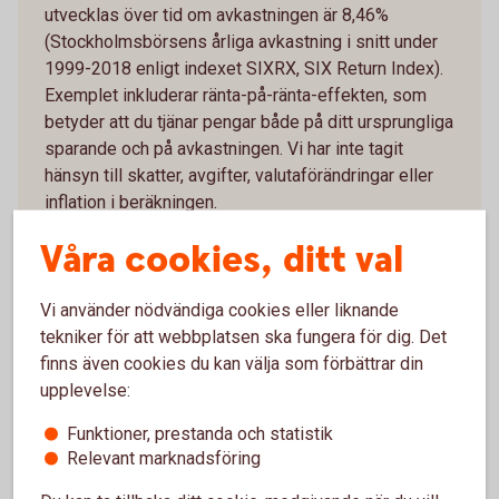
utvecklas över tid om avkastningen är 8,46%
(Stockholmsbörsens årliga avkastning i snitt under
1999-2018 enligt indexet SIXRX, SIX Return Index).
Exemplet inkluderar ränta-på-ränta-effekten, som
betyder att du tjänar pengar både på ditt ursprungliga
sparande och på avkastningen. Vi har inte tagit
hänsyn till skatter, avgifter, valutaförändringar eller
inflation i beräkningen.
Våra cookies, ditt val
Vi använder nödvändiga cookies eller liknande
tekniker för att webbplatsen ska fungera för dig. Det
Räkna på ränta på ränta
finns även cookies du kan välja som förbättrar din
upplevelse:
Räkna på ränta på ränta-effekten när du
Funktioner, prestanda och statistik
månadssparar. Testa vår kalkylator och se hur
Relevant marknadsföring
dina pengar kan växa.