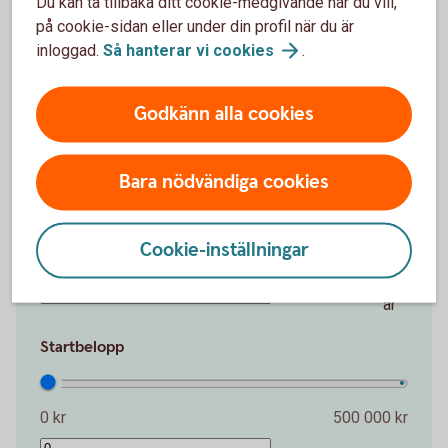
Du kan ta tillbaka ditt cookie-medgivande när du vill,
på cookie-sidan eller under din profil när du är
Belopp per månad
inloggad.
Så hanterar vi
cookies
.
100 kr
20 000 kr
Godkänn alla cookies
kr
Bara nödvändiga cookies
Antal år
Cookie-inställningar
1 år
50 år
år
Startbelopp
0 kr
500 000 kr