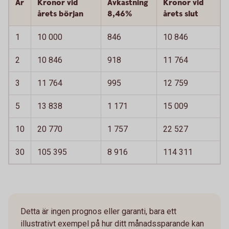
År
Kronor vid
Avkastning
Kronor vid
årets början
8,46%
årets slut
1
10 000
846
10 846
2
10 846
918
11 764
3
11 764
995
12 759
5
13 838
1 171
15 009
10
20 770
1 757
22 527
30
105 395
8 916
114 311
Detta är ingen prognos eller garanti, bara ett
illustrativt exempel på hur ditt månadssparande kan