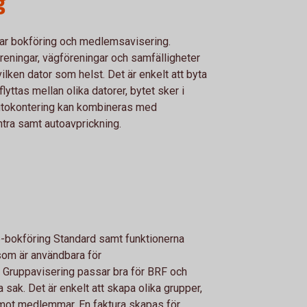
g
ar bokföring och medlemsavisering.
öreningar, vägföreningar och samfälligheter
vilken dator som helst. Det är enkelt att byta
yttas mellan olika datorer, bytet sker i
autokontering kan kombineras med
ntra samt autoavprickning.
 e-bokföring Standard samt funktionerna
som är användbara för
. Gruppavisering passar bra för BRF och
sak. Det är enkelt att skapa olika grupper,
 mot medlemmar. En faktura skapas för