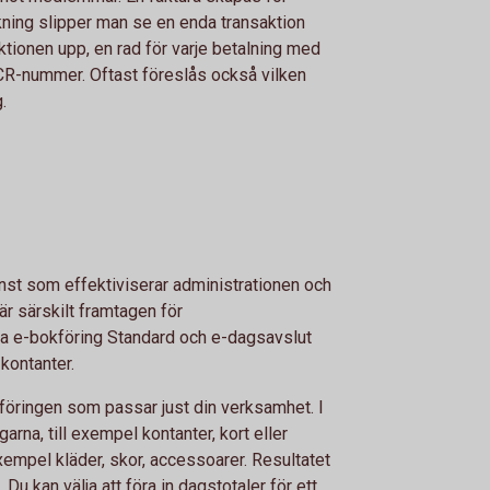
ning slipper man se en enda transaktion
ktionen upp, en rad för varje betalning med
CR-nummer. Oftast föreslås också vilken
.
nst som effektiviserar administrationen och
 är särskilt framtagen för
rna e-bokföring Standard och e-dagsavslut
kontanter.
kföringen som passar just din verksamhet. I
garna, till exempel kontanter, kort eller
exempel kläder, skor, accessoarer. Resultatet
 Du kan välja att föra in dagstotaler för ett