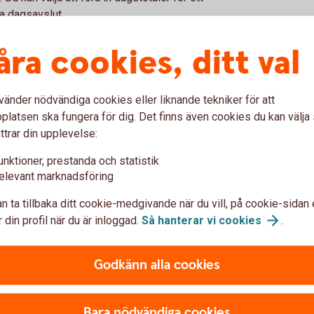
a dagsavslut.
åra cookies, ditt val
örening
vänder nödvändiga cookies eller liknande tekniker för att
latsen ska fungera för dig. Det finns även cookies du kan välj
F) kan banken erbjuda idrottsföreningar,
ttrar din upplevelse:
bra villkor. För att minska administrativa
unktioner, prestanda och statistik
 medlemsregister i IdrottOnline automatiskt
elevant marknadsföring
vidare fakturering av medlemsavgifter. När
inbetalningarna enkelt bokföras med hjälp
n ta tillbaka ditt cookie-medgivande när du vill, på cookie-sidan 
 din profil när du är inloggad.
Så hanterar vi
cookies
.
a betalningsuppdrag och händelser på
nteras.
Godkänn alla cookies
mäla detta till oss, ingen information
ngar blir automatiskt tillgängliga för alla
Bara nödvändiga cookies