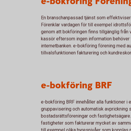
e-bokföring Förenin
En branschanpassad tjänst som effektiviser
Förenklar vardagen för till exempel idrottsf
genom att bokföringen finns tillgänglig från 
kassör eftersom ingen information behöver fl
internetbanken. e-bokföring förening med 
tillvalsfunktionen fakturering och kundresko
e-bokföring BRF
e-bokföring BRF innehåller alla funktioner i
gruppavisering och automatisk avprickning 
bostadsrättsföreningar och fastighetsägare
fastigheter som fakturerar mycket av samma 
till exempel olika hyresnivåer som kopplas