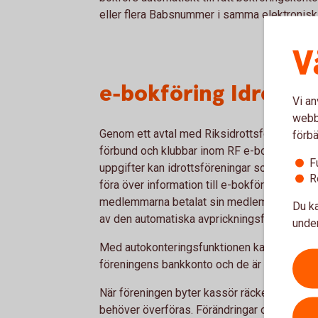
eller flera Babsnummer i samma elektronisk
V
e-bokföring Idrottsf
Vi an
webbp
Genom ett avtal med Riksidrottsförbundet (R
förbä
förbund och klubbar inom RF e-bokföring till 
F
uppgifter kan idrottsföreningar som har sitt
R
föra över information till e-bokföringen för 
medlemmarna betalat sin medlemsavgift kan 
Du ka
av den automatiska avprickningsfunktionen.
under
Med autokonteringsfunktionen kan ni se all
föreningens bankkonto och de är redo att ko
När föreningen byter kassör räcker det att an
behöver överföras. Förändringar och uppdateri